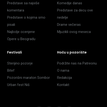
Predstave sa najviše
Komedije danas
komentara
Predstave za decu ove
Predstave o kojima smo
nedelje
pisali
Drame večeras
Najbolje ocenjene
Mjuzikli ovog meseca
Opere u Beogradu
Festivali
Hoću u pozorište
Sterijino pozorje
Podržite nas na Patreonu
Bitef
O nama
Pozorišni maraton Sombor
Redakcija
Urban fest Niš
Kontakt