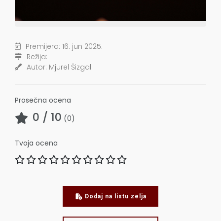
Premijera:
16. jun 2025.
Režija:
Autor:
Mjurel Šizgal
Prosečna ocena
0
/ 10
(
0
)
Tvoja ocena
Dodaj na listu zelja