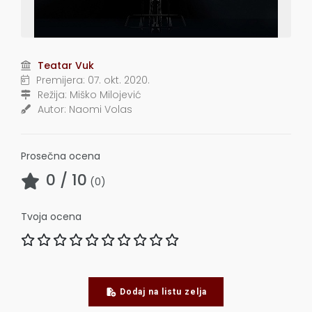
Teatar Vuk
Premijera:
07. okt. 2020.
Režija:
Miško Milojević
Autor:
Naomi Volas
Prosečna ocena
0
/ 10
(
0
)
Tvoja ocena
Dodaj na listu zelja