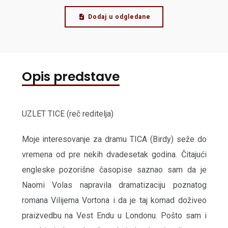
Dodaj u odgledane
Opis predstave
UZLET TICE (reč reditelja)
Moje interesovanje za dramu TICA (Birdy) seže do
vremena od pre nekih dvadesetak godina. Čitajući
engleske pozorišne časopise saznao sam da je
Naomi Volas napravila dramatizaciju poznatog
romana Vilijema Vortona i da je taj komad doživeo
praizvedbu na Vest Endu u Londonu. Pošto sam i