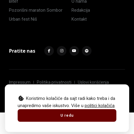
Bitef
O nama
Pozorišni maraton Sombor
Redakcija
Urban fest Niš
Kontakt
Pratite nas
Impressum
Politika privatnosti
Uslovi korišćenja
© 2017 -
2026
. Sva prava zadržava Hoću u pozorište.
Koristimo kolačiće da sajt radi kako treba i da
unapredimo vaše iskustvo. Više u
politici kolačića
.
U redu