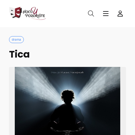
drama
Tica