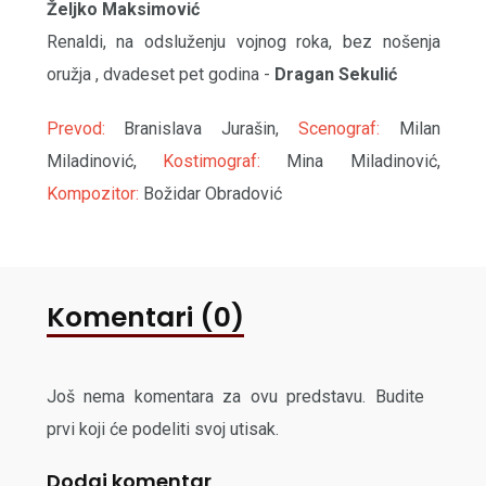
Željko Maksimović
Renaldi, na odsluženju vojnog roka, bez nošenja
oružja , dvadeset pet godina -
Dragan Sekulić
Prevod:
Branislava Jurašin,
Scenograf:
Milan
Miladinović,
Kostimograf:
Mina Miladinović,
Kompozitor:
Božidar Obradović
Komentari (0)
Još nema komentara za ovu predstavu. Budite
prvi koji će podeliti svoj utisak.
Dodaj komentar