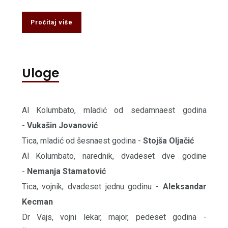
Pročitaj više
Uloge
Al Kolumbato, mladić od sedamnaest godina
-
Vukašin Jovanović
Tica, mladić od šesnaest godina -
Stojša Oljačić
Al Kolumbato, narednik, dvadeset dve godine
-
Nemanja Stamatović
Tica, vojnik, dvadeset jednu godinu -
Aleksandar
Kecman
Dr Vajs, vojni lekar, major, pedeset godina -