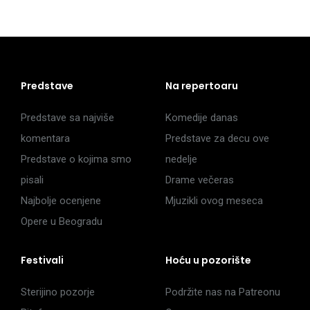
Predstave
Na repertoaru
Predstave sa najviše
Komedije danas
komentara
Predstave za decu ove
Predstave o kojima smo
nedelje
pisali
Drame večeras
Najbolje ocenjene
Mjuzikli ovog meseca
Opere u Beogradu
Festivali
Hoću u pozorište
Sterijino pozorje
Podržite nas na Patreonu