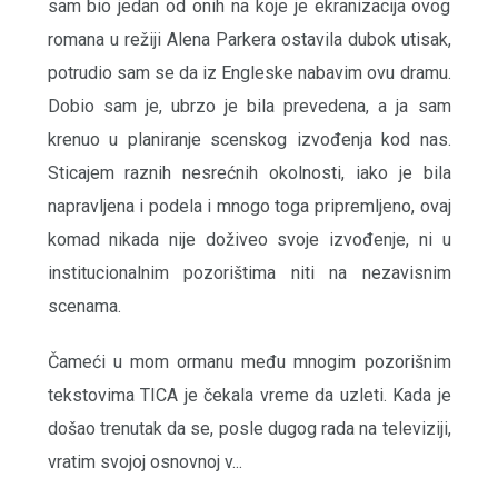
sam bio jedan od onih na koje je ekranizacija ovog
romana u režiji Alena Parkera ostavila dubok utisak,
potrudio sam se da iz Engleske nabavim ovu dramu.
Dobio sam je, ubrzo je bila prevedena, a ja sam
krenuo u planiranje scenskog izvođenja kod nas.
Sticajem raznih nesrećnih okolnosti, iako je bila
napravljena i podela i mnogo toga pripremljeno, ovaj
komad nikada nije doživeo svoje izvođenje, ni u
institucionalnim pozorištima niti na nezavisnim
scenama.
Čameći u mom ormanu među mnogim pozorišnim
tekstovima TICA je čekala vreme da uzleti. Kada je
došao trenutak da se, posle dugog rada na televiziji,
vratim svojoj osnovnoj v...