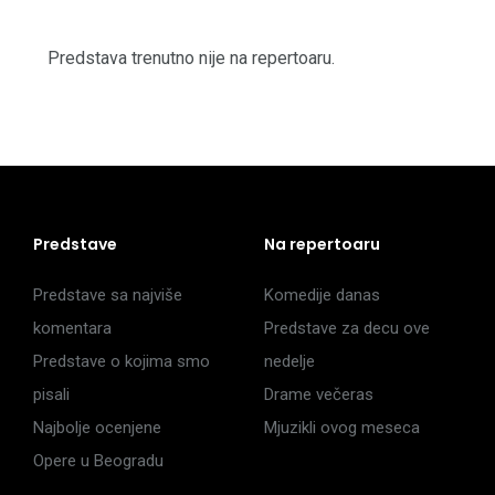
Predstava trenutno nije na repertoaru.
Predstave
Na repertoaru
Predstave sa najviše
Komedije danas
komentara
Predstave za decu ove
Predstave o kojima smo
nedelje
pisali
Drame večeras
Najbolje ocenjene
Mjuzikli ovog meseca
Opere u Beogradu