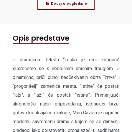
Dodaj u odgledane
Opis predstave
U dramskom tekstu “Teško je reći zbogom”
susrećemo se s neobičnim bračnim trouglom. U
dinamičnoj priči punoj neočekivanih obrta “žrtva” i
“progonitelj” zameniće mesta, “istine” će postati
“laži”, a “laži” će postati “istine”. Primenjujući
akronološki način pripovedanja, ispisujući brze,
gotovo kolokvijalne dijaloge, Miro Gavran je napisao
modernu savremenu dramu s kojom će se današnji
gledaoci lako poistovetiti, pronalazeći u sudbinama