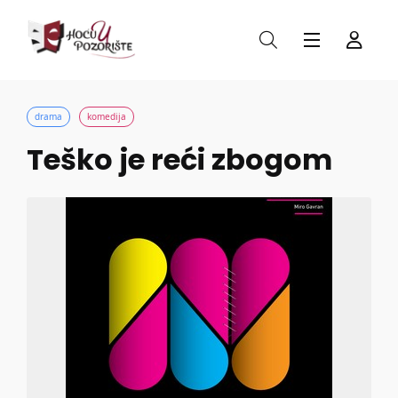
drama
komedija
Teško je reći zbogom