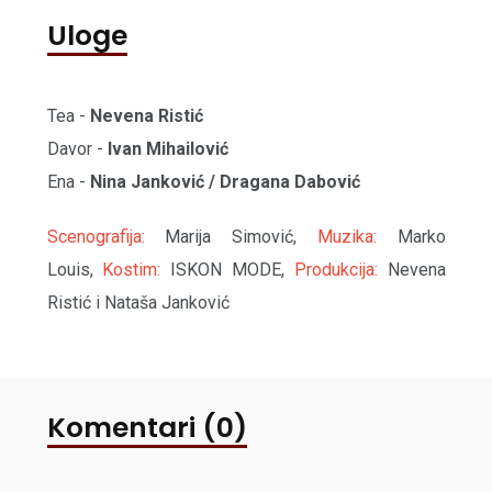
Uloge
Tea -
Nevena Ristić
Davor -
Ivan Mihailović
Ena -
Nina Janković / Dragana Dabović
Scenografija:
Marija Simović,
Muzika:
Marko
Louis,
Kostim:
ISKON MODE,
Produkcija:
Nevena
Ristić i Nataša Janković
Komentari (0)