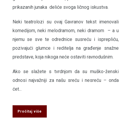
prikazanih junaka deliće svoga ličnog iskustva.
Neki teatrolozi su ovaj Gavranov tekst imenovali
komedijom, neki melodramom, neki dramom – a u
njemu se sve te odrednice susreću i isprepliću,
pozivajući glumce i reditelja na građenje snažne
predstave, koja nikoga neće ostaviti ravnodušnim.
Ako se slažete s tvrdnjom da su muško-ženski
odnosi najvažniji za našu sreću i nesreću – onda
ćet...
Pročitaj više