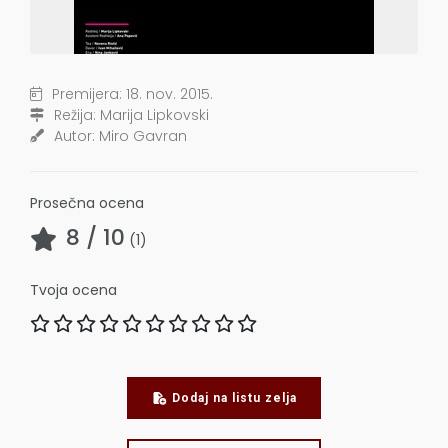
Premijera:
18. nov. 2015.
Režija:
Marija Lipkovski
Autor:
Miro Gavran
Prosečna ocena
8
/ 10
(
1
)
Tvoja ocena
Dodaj na listu zelja