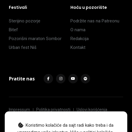
Festivali
Hoću u pozorište
Sterijino pozorje
Podržite nas na Patreonu
Bitef
O nama
Pozorišni maraton Sombor
Redakcija
Urban fest Niš
Kontakt
Pratite nas
Impressum
Politika privatnosti
Uslovi korišćenja
© 2017 -
2026
. Sva prava zadržava Hoću u pozorište.
Koristimo kolačiće da sajt radi kako treba i da