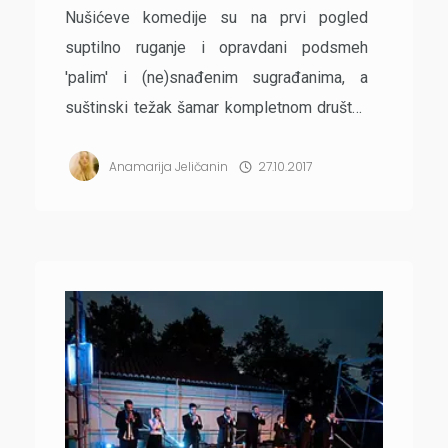
Nušićeve komedije su na prvi pogled
suptilno ruganje i opravdani podsmeh
'palim' i (ne)snađenim sugrađanima, a
suštinski težak šamar kompletnom društvu
koje u hrče u celogodišnjoj moralnoj
Anamarija Jeličanin
27.10.2017
hibernaciji. Suve istine pisac nam je
brižljivo sasuo u nos uz smeh i duhovitost
kao protivotrov. Taj čuvar od direktnog
padanja u depresiju je izgleda mač ...