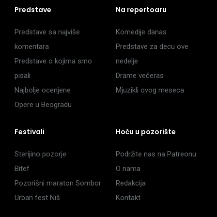
Predstave
Na repertoaru
Predstave sa najviše
Komedije danas
komentara
Predstave za decu ove
Predstave o kojima smo
nedelje
pisali
Drame večeras
Najbolje ocenjene
Mjuzikli ovog meseca
Opere u Beogradu
Festivali
Hoću u pozorište
Sterijino pozorje
Podržite nas na Patreonu
Bitef
O nama
Pozorišni maraton Sombor
Redakcija
Urban fest Niš
Kontakt