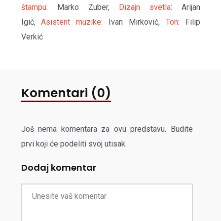
štampu:
Marko Zuber,
Dizajn svetla:
Arijan
Igić,
Asistent muzike:
Ivan Mirković,
Ton:
Filip
Verkić
Komentari (0)
Još nema komentara za ovu predstavu. Budite
prvi koji će podeliti svoj utisak.
Dodaj komentar