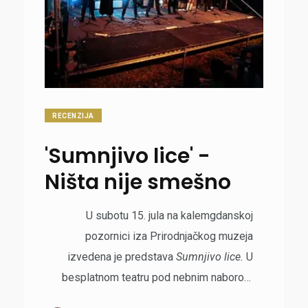
RECENZIJA
'Sumnjivo lice' -
Ništa nije smešno
U subotu 15. jula na kalemgdanskoj
pozornici iza Prirodnjačkog muzeja
izvedena je predstava
Sumnjivo lice
.
U
besplatnom teatru pod nebnim naborom
tamnih oblaka, predstavila nam se ekipa