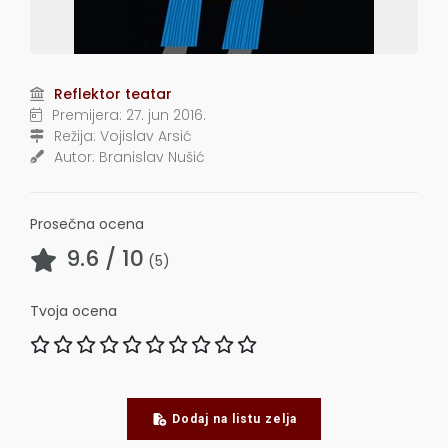
Reflektor teatar
Premijera:
27. jun 2016.
Režija:
Vojislav Arsić
Autor:
Branislav Nušić
Prosečna ocena
9.6
/ 10
(
5
)
Tvoja ocena
Dodaj na listu zelja