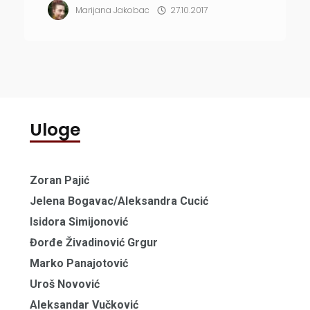
Marijana Jakobac
27.10.2017
mladih glumaca rukovođena tekstom sjajne
dramaturškinje Milene Bogavac u režiji
Vojislava Arsića....
Uloge
Zoran Pajić
Jelena Bogavac/Aleksandra Cucić
Isidora Simijonović
Đorđe Živadinović Grgur
Marko Panajotović
Uroš Novović
Aleksandar Vučković