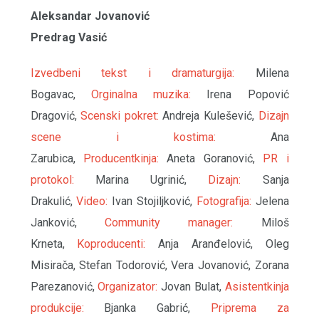
Aleksandar Jovanović
Predrag Vasić
Izvedbeni tekst i dramaturgija:
Milena
Bogavac,
Orginalna muzika:
Irena Popović
Dragović,
Scenski pokret:
Andreja Kulešević,
Dizajn
scene i kostima:
Ana
Zarubica,
Producentkinja:
Aneta Goranović,
PR i
protokol:
Marina Ugrinić,
Dizajn:
Sanja
Drakulić,
Video:
Ivan Stojiljković,
Fotografija:
Jelena
Janković,
Community manager:
Miloš
Krneta,
Koproducenti:
Anja Aranđelović, Oleg
Misirača, Stefan Todorović, Vera Jovanović, Zorana
Parezanović,
Organizator:
Jovan Bulat,
Asistentkinja
produkcije:
Bjanka Gabrić,
Priprema za