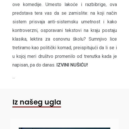
ove komedije. Umesto lakoće i razbibrige, ova
predstava tera vas da se zamislite: na koji način
sistem prisvaja anti-sistemsku umetnost i kako
kontroverzni, osporavani tekstovi na kraju postaju
klasika, lektira za osnovnu školu? Sumnjivo lice
tretiramo kao politički komad, preispitujući da li se i
u kojoj meri društvo promenilo od trenutka kada je
napisan, pa do danas.
IZVINI NUŠIĆU!
...
Iz našeg ugla