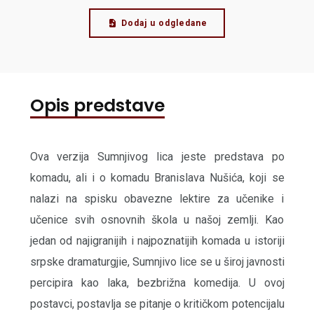
Dodaj u odgledane
Opis predstave
Ova verzija Sumnjivog lica jeste predstava po
komadu, ali i o komadu Branislava Nušića, koji se
nalazi na spisku obavezne lektire za učenike i
učenice svih osnovnih škola u našoj zemlji. Kao
jedan od najigranijih i najpoznatijih komada u istoriji
srpske dramaturgjie, Sumnjivo lice se u široj javnosti
percipira kao laka, bezbrižna komedija. U ovoj
postavci, postavlja se pitanje o kritičkom potencijalu