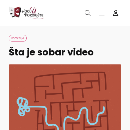
komedija
Šta je sobar video