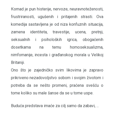
Кomad je pun histerije, nervoze, neuravnoteženosti,
frustriranosti, ugušenih i pritajenih strasti. Ova
komedija sastavljena je od niza konfuznih situacija,
zamena identiteta, travestije, ucena, pretnji,
seksualnih i psiholoških igrica, obogaćenih
dosetkama na temu homoseksualizma,
nimfomanije, incesta i građanskog morala u Velikoj
Britaniji.
Ono što je zajedničko svim likovima je zapravo
prikriveno nezadovoljstvo sobom i svojim životom i
potreba da se nešto promeni, praćena svešću o
tome koliko su male šanse da se u tome uspe.
Buduća predstava imaće za cilj samo da zabavi, ...