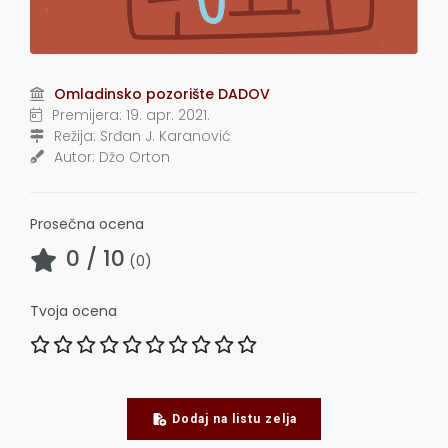
Omladinsko pozorište DADOV
Premijera:
19. apr. 2021.
Režija:
Srđan J. Karanović
Autor:
Džo Orton
Prosečna ocena
0
/ 10
(
0
)
Tvoja ocena
Dodaj na listu zelja