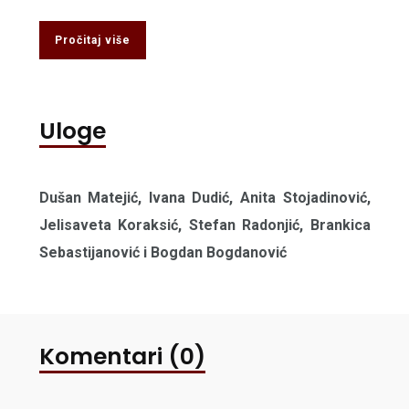
Pročitaj više
Uloge
Dušan Matejić, Ivana Dudić, Anita Stojadinović,
Jelisaveta Koraksić, Stefan Radonjić, Brankica
Sebastijanović i Bogdan Bogdanović
Komentari (0)