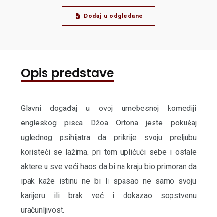
Dodaj u odgledane
Opis predstave
Glavni događaj u ovoj urnebesnoj komediji
engleskog pisca Džoa Ortona jeste pokušaj
uglednog psihijatra da prikrije svoju preljubu
koristeći se lažima, pri tom uplićući sebe i ostale
aktere u sve veći haos da bi na kraju bio primoran da
ipak kaže istinu ne bi li spasao ne samo svoju
karijeru ili brak već i dokazao sopstvenu
uračunljivost.