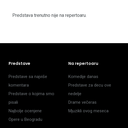
Predstava trenutno nije na repertoaru.
Predstave
Na repertoaru
Predstave sa najviše
Komedije danas
komentara
Predstave za decu ove
Predstave o kojima smo
nedelje
pisali
Drame večeras
Najbolje ocenjene
Mjuzikli ovog meseca
Opere u Beogradu