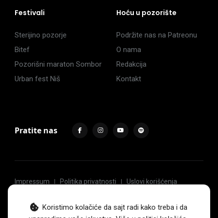
Festivali
Hoću u pozorište
Sterijino pozorje
Podržite nas na Patreonu
Bitef
O nama
Pozorišni maraton Sombor
Redakcija
Urban fest Niš
Kontakt
Pratite nas
Impressum
Politika privatnosti
Uslovi korišćenja
© 2017 -
2026
. Sva prava zadržava Hoću u pozorište.
Koristimo kolačiće da sajt radi kako treba i da