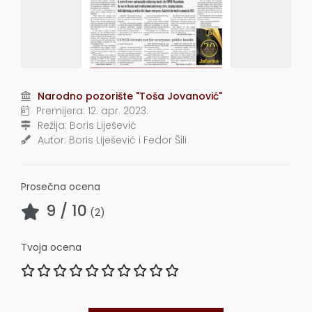
Narodno pozorište "Toša Jovanović"
Premijera:
12. apr. 2023.
Režija:
Boris Liješević
Autor:
Boris Liješević i Fedor Šili
Prosečna ocena
9
/ 10
(
2
)
Tvoja ocena