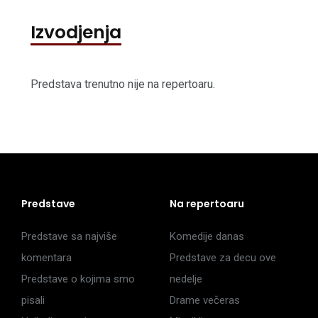
Izvodjenja
Predstava trenutno nije na repertoaru.
Predstave
Na repertoaru
Predstave sa najviše
Komedije danas
komentara
Predstave za decu ove
Predstave o kojima smo
nedelje
pisali
Drame večeras