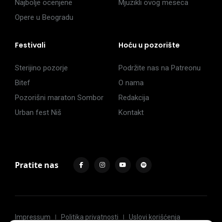
Najbolje ocenjene
Mjuzikli ovog meseca
Opere u Beogradu
Festivali
Hoću u pozorište
Sterijino pozorje
Podržite nas na Patreonu
Bitef
O nama
Pozorišni maraton Sombor
Redakcija
Urban fest Niš
Kontakt
Pratite nas
Impressum
Politika privatnosti
Uslovi korišćenja