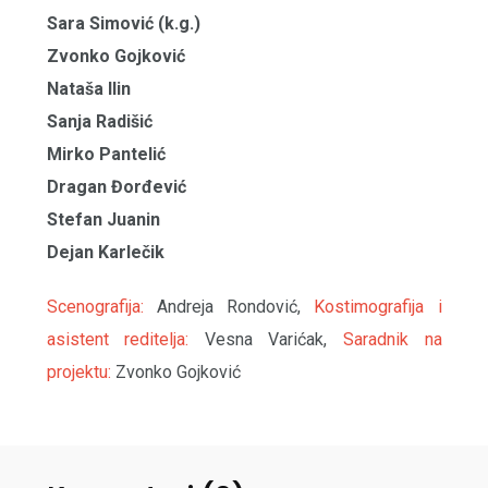
Sara Simović (k.g.)
Zvonko Gojković
Nataša Ilin
Sanja Radišić
Mirko Pantelić
Dragan Đorđević
Stefan Juanin
Dejan Karlečik
Scenografija:
Andreja Rondović,
Kostimografija i
asistent reditelja:
Vesna Varićak,
Saradnik na
projektu:
Zvonko Gojković