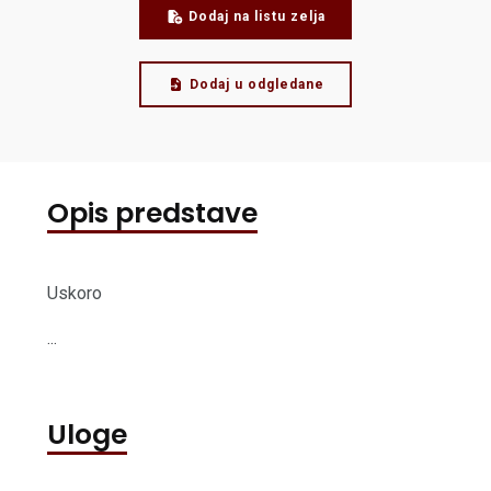
Dodaj na listu zelja
Dodaj u odgledane
Opis predstave
Uskoro
...
Uloge