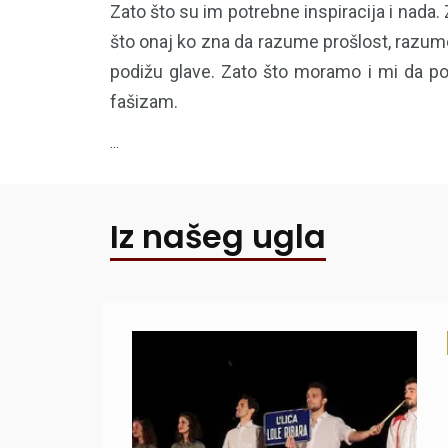
Zato što su im potrebne inspiracija i nada.
što onaj ko zna da razume prošlost, razume 
podižu glave. Zato što moramo i mi da po
fašizam.
...
Iz našeg ugla