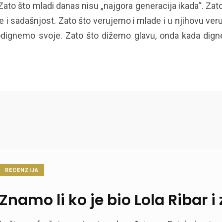
 Zato što mladi danas nisu „najgora generacija ikada“. Zato
i sadašnjost. Zato što verujemo i mlade i u njihovu veru
dignemo svoje. Zato što dižemo glavu, onda kada dign
RECENZIJA
Znamo li ko je bio Lola Ribar i