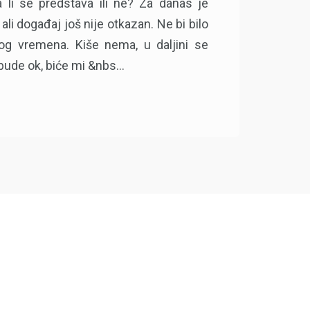
 li se predstava ili ne? Za danas je
li događaj još nije otkazan. Ne bi bilo
pog vremena. Kiše nema, u daljini se
ude ok, biće mi &nbs...