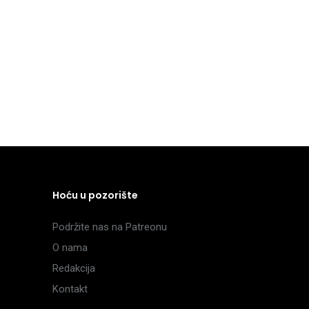
Hoću u pozorište
Podržite nas na Patreonu
O nama
Redakcija
Kontakt