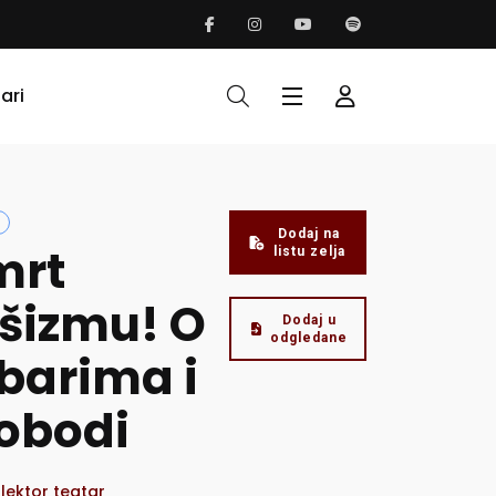
ari
Dodaj na
mrt
listu zelja
šizmu! O
Dodaj u
odgledane
barima i
obodi
lektor teatar