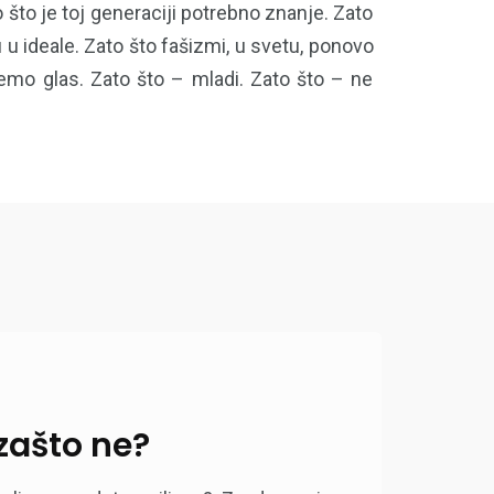
 što je toj generaciji potrebno znanje. Zato
 u ideale. Zato što fašizmi, u svetu, ponovo
emo glas. Zato što – mladi. Zato što – ne
 zašto ne?