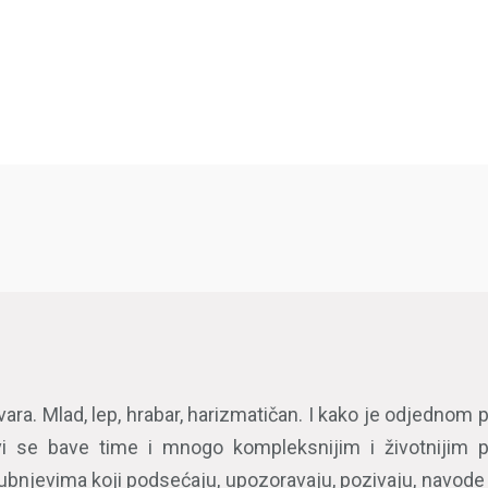
vara. Mlad, lep, hrabar, harizmatičan. I kako je odjednom p
tavi se bave time i mnogo kompleksnijim i životnijim 
bnjevima koji podsećaju, upozoravaju, pozivaju, navode 