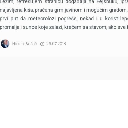
Ležim, refrešujem stranicu događaja na Fejsbuku, igra
najavljena kiša, praćena grmljavinom i mogućim gradom, a
prvi put da meteorolozi pogreše, nekad i u korist le
promalja i sunce koje zalazi, krećem sa stavom, ako sve b
Nikola Bešlić
25.07.2018