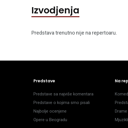
Izvodjenja
Predstava trenutno nije na repertoaru.
Predstave
Na re
Predstave sa najviše komentara
Komedi
Predstave o kojima smo pisali
Predst
Najbolje ocenjene
Drame 
Opere u Beogradu
Mjuzik