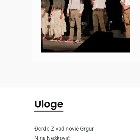
Uloge
Đorđe Živadinović Grgur
Nina Nešković