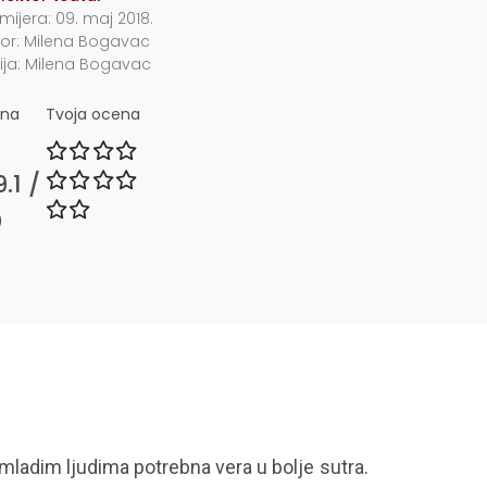
mijera:
09. maj 2018.
or:
Milena Bogavac
ija:
Milena Bogavac
čna
Tvoja ocena
9.1
/
)
 mladim ljudima potrebna vera u bolje sutra.