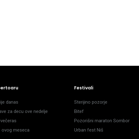
pertoaru
Festivali
je danas
Sterijino pozorje
ave za decu ove nedelje
Bitef
večeras
Pozorišni maraton Sombor
li ovog meseca
Urban fest Niš