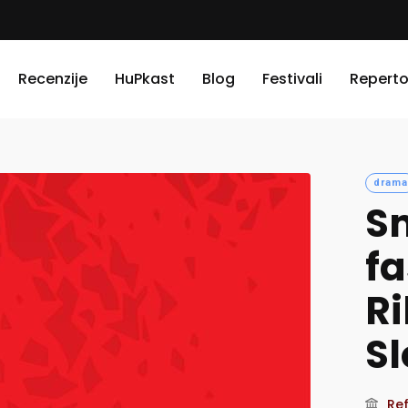
Recenzije
HuPkast
Blog
Festivali
Reperto
drama
S
fa
Ri
Sl
Ref