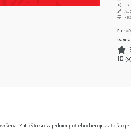
Pre
Aut
Rež
Prose
ocena
10
(
9
avršena. Zato što su zajednici potrebni heroji. Zato što je