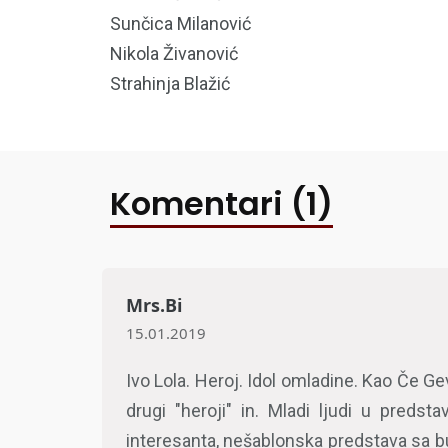
Sunčica Milanović
Nikola Živanović
Strahinja Blažić
Komentari (1)
Mrs.Bi
15.01.2019
Ivo Lola. Heroj. Idol omladine. Kao Če Ge
drugi "heroji" in. Mladi ljudi u preds
interesanta, nešablonska predstava sa bu