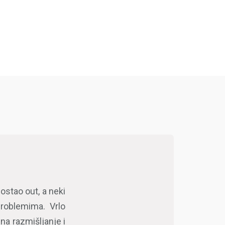
ostao out, a neki
problemima. Vrlo
na razmišljanje i