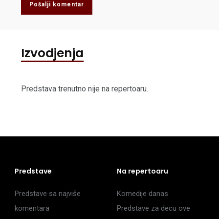
Pošalji komentar
Izvodjenja
Predstava trenutno nije na repertoaru.
Predstave
Na repertoaru
Predstave sa najviše
Komedije danas
komentara
Predstave za decu ove