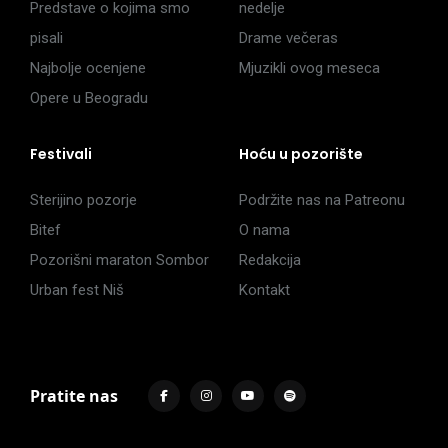
Predstave o kojima smo
nedelje
pisali
Drame večeras
Najbolje ocenjene
Mjuzikli ovog meseca
Opere u Beogradu
Festivali
Hoću u pozorište
Sterijino pozorje
Podržite nas na Patreonu
Bitef
O nama
Pozorišni maraton Sombor
Redakcija
Urban fest Niš
Kontakt
Pratite nas