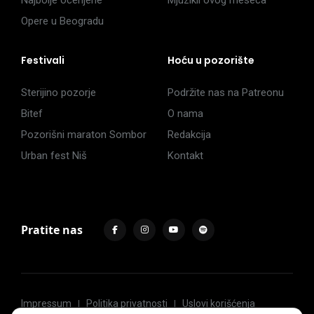
Najbolje ocenjene
Mjuzikli ovog meseca
Opere u Beogradu
Festivali
Hoću u pozorište
Sterijino pozorje
Podržite nas na Patreonu
Bitef
O nama
Pozorišni maraton Sombor
Redakcija
Urban fest Niš
Kontakt
Pratite nas
Impressum
Politika privatnosti
Uslovi korišćenja