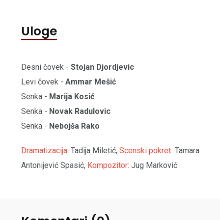
Uloge
Desni čovek -
Stojan Djordjevic
Levi čovek -
Ammar Mešić
Senka -
Marija Kosić
Senka -
Novak Radulovic
Senka -
Nebojša Rako
Dramatizacija:
Tadija Miletić,
Scenski pokret:
Tamara
Antonijević Spasić,
Kompozitor:
Jug Marković