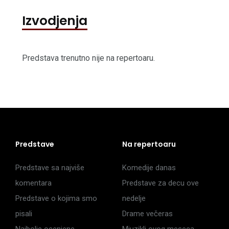
Izvodjenja
Predstava trenutno nije na repertoaru.
Predstave
Na repertoaru
Predstave sa najviše
Komedije danas
komentara
Predstave za decu ove
Predstave o kojima smo
nedelje
pisali
Drame večeras