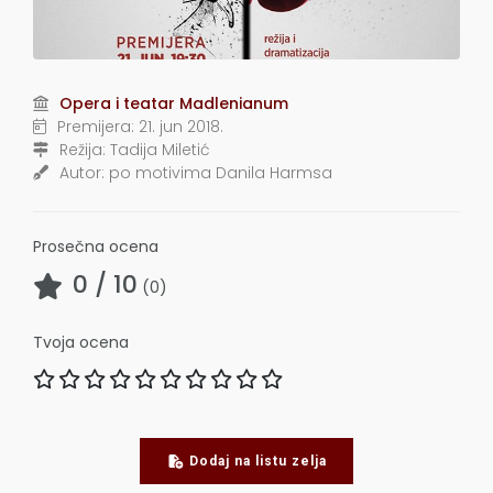
Opera i teatar Madlenianum
Premijera:
21. jun 2018.
Režija:
Tadija Miletić
Autor:
po motivima Danila Harmsa
Prosečna ocena
0
/ 10
(
0
)
Tvoja ocena
Dodaj na listu zelja