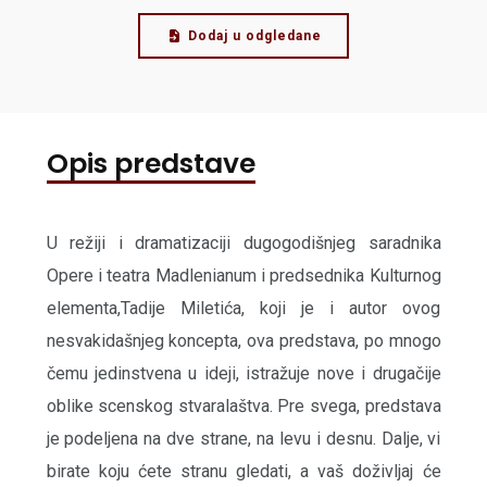
Dodaj u odgledane
Opis predstave
U režiji i dramatizaciji dugogodišnjeg saradnika
Opere i teatra Madlenianum i predsednika Kulturnog
elementa,Tadije Miletića, koji je i autor ovog
nesvakidašnjeg koncepta, ova predstava, po mnogo
čemu jedinstvena u ideji, istražuje nove i drugačije
oblike scenskog stvaralaštva. Pre svega, predstava
je podeljena na dve strane, na levu i desnu. Dalje, vi
birate koju ćete stranu gledati, a vaš doživljaj će