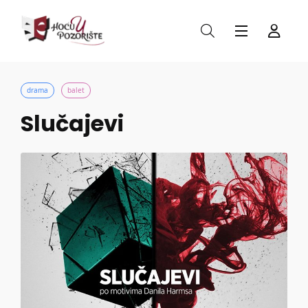
drama
balet
Slučajevi