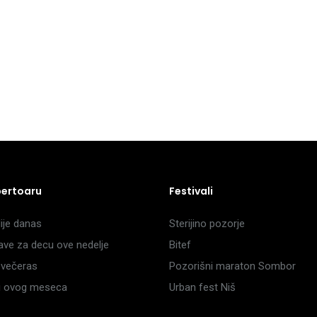
pertoaru
Festivali
je danas
Sterijino pozorje
ave za decu ove nedelje
Bitef
večeras
Pozorišni maraton Sombor
li ovog meseca
Urban fest Niš