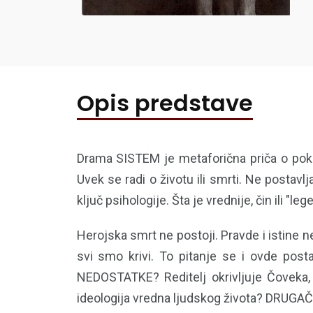
Opis predstave
Drama SISTEM je metaforična priča o poku
Uvek se radi o životu ili smrti. Ne postav
ključ psihologije. Šta je vrednije, čin ili "le
Herojska smrt ne postoji. Pravde i istin
svi smo krivi. To pitanje se i ovde 
NEDOSTATKE? Reditelj okrivljuje Čoveka, 
ideologija vredna ljudskog života? DRUGAČI