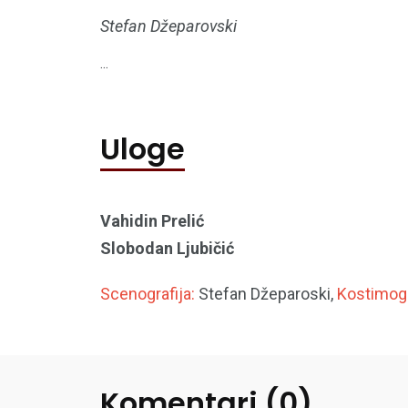
Stefan Džeparovski
...
Uloge
Vahidin Prelić
Slobodan Ljubičić
Scenografija:
Stefan Džeparoski,
Kostimogr
Komentari (0)