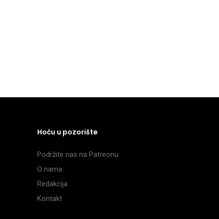
Hoću u pozorište
Podržite nas na Patreonu
O nama
Redakcija
Kontakt