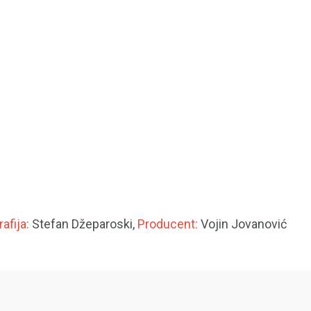
afija:
Stefan Džeparoski,
Producent:
Vojin Jovanović