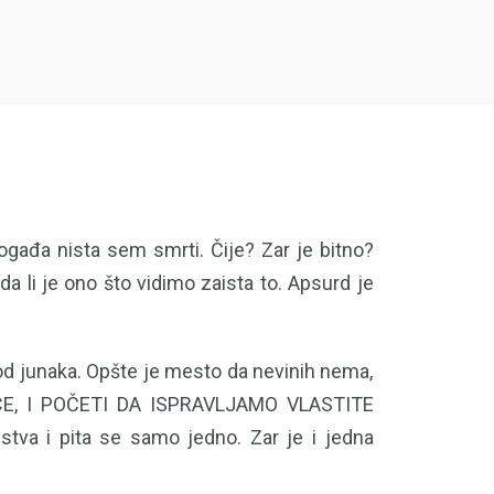
gađa nista sem smrti. Čije? Zar je bitno?
a li je ono što vidimo zaista to. Apsurd je
d junaka. Opšte je mesto da nevinih nema,
VCE, I POČETI DA ISPRAVLJAMO VLASTITE
stva i pita se samo jedno. Zar je i jedna