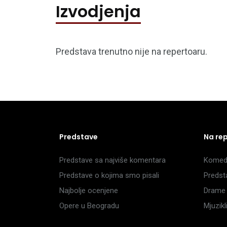
Izvodjenja
Predstava trenutno nije na repertoaru.
Predstave
Na re
Predstave sa najviše komentara
Komedi
Predstave o kojima smo pisali
Predst
Najbolje ocenjene
Drame 
Opere u Beogradu
Mjuzik