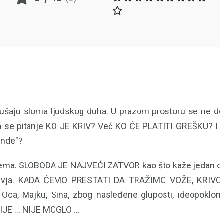
šaju sloma ljudskog duha. U prazom prostoru se ne do
lja se pitanje KO JE KRIV? Već KO ĆE PLATITI GREŠKU? I d
gende"?
e nema. SLOBODA JE NAJVEĆI ZATVOR kao što kaže jedan o
postavja. KADA ĆEMO PRESTATI DA TRAŽIMO VOŽE, KRI
Oca, Majku, Sina, zbog nasleđene gluposti, ideopoklon
JE ... NIJE MOGLO ...