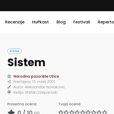
Recenzije
HuPkast
Blog
Festivali
Reperto
drama
Sistem
Narodno pozorište Užice
Premijera:
13. mart 2001.
Autor:
Aleksandar Novaković
Režija:
Stefan Džeparoski
Prosečna ocena
Tvoja ocena
0
/ 10
(
0
)