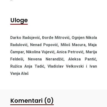
Uloge
Darko Radojević, Đorđe Mitrović, Ognjen Nikola
Radulović, Nenad Popović, Miloš Macura, Maja
Čampar, Nikolina Vujević, Anica Petrović, Marija
Feldeši, Nevena Nerandžić, Aleksa Pantić,
Ružica Anja Tadić, Vladislav Velkovski i Ivan
Vanja Alač
Komentari (0)