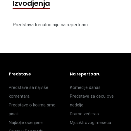
Izvodjenja
Predstava trenutno nije na repertoaru.
Predstave
Na repertoaru
Predstave sa najviše
Komedije danas
komentara
Predstave za decu ove
Predstave o kojima smo
nedelje
pisali
Drame večeras
Najbolje ocenjene
Mjuzikli ovog meseca