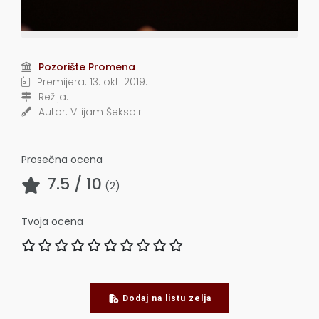
Pozorište Promena
Premijera:
13. okt. 2019.
Režija:
Autor:
Vilijam Šekspir
Prosečna ocena
7.5
/ 10
(
2
)
Tvoja ocena
Dodaj na listu zelja