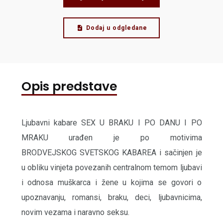
Dodaj u odgledane
Opis predstave
Ljubavni kabare SEX U BRAKU I PO DANU I PO
MRAKU urađen je po motivima
BRODVEJSKOG SVETSKOG KABAREA i sačinjen je
u obliku vinjeta povezanih centralnom temom ljubavi
i odnosa muškarca i žene u kojima se govori o
upoznavanju, romansi, braku, deci, ljubavnicima,
novim vezama i naravno seksu.