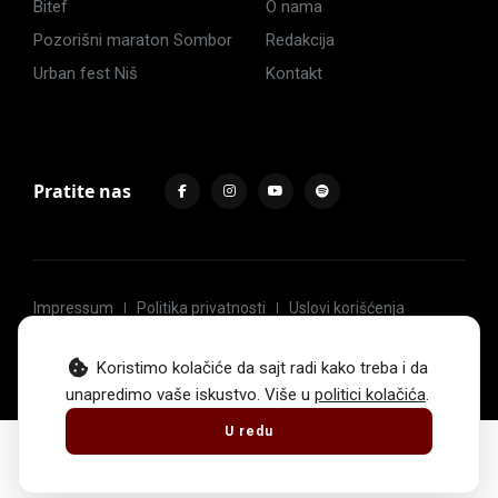
Bitef
O nama
Pozorišni maraton Sombor
Redakcija
Urban fest Niš
Kontakt
Pratite nas
Impressum
Politika privatnosti
Uslovi korišćenja
© 2017 -
2026
. Sva prava zadržava Hoću u pozorište.
Koristimo kolačiće da sajt radi kako treba i da
unapredimo vaše iskustvo. Više u
politici kolačića
.
U redu