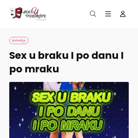
komedija
Sex u braku I po danu I
po mraku