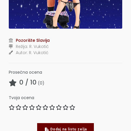
Pozorište Slavija
Režija:
R. Vukotić
Autor:
R. Vukotić
Prosečna ocena
0
/ 10
(
0
)
Tvoja ocena
Dodaj na listu zelja