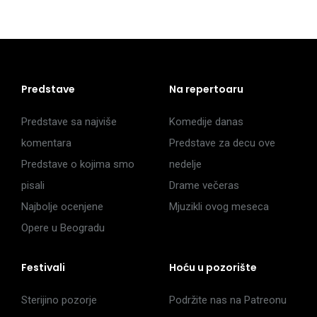
Predstave
Na repertoaru
Predstave sa najviše
Komedije danas
komentara
Predstave za decu ove
Predstave o kojima smo
nedelje
pisali
Drame večeras
Najbolje ocenjene
Mjuzikli ovog meseca
Opere u Beogradu
Festivali
Hoću u pozorište
Sterijino pozorje
Podržite nas na Patreonu