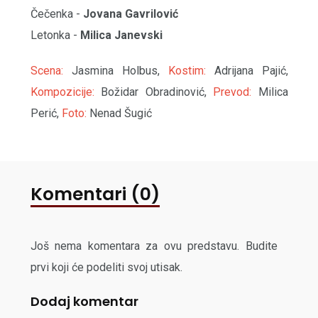
Čečenka -
Jovana Gavrilović
Letonka -
Milica Janevski
Scena:
Jasmina Holbus,
Kostim:
Adrijana Pajić,
Kompozicije:
Božidar Obradinović,
Prevod:
Milica
Perić,
Foto:
Nenad Šugić
Komentari (0)
Još nema komentara za ovu predstavu. Budite
prvi koji će podeliti svoj utisak.
Dodaj komentar