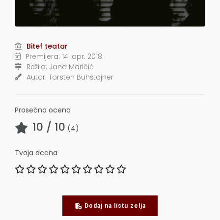
Bitef teatar
Premijera:
14. apr. 2018.
Režija:
Jana Maričić
Autor:
Torsten Buhštajner
Prosečna ocena
10
/ 10
(
4
)
Tvoja ocena
Dodaj na listu zelja