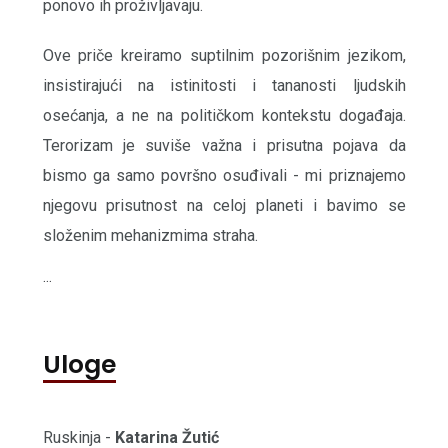
ponovo ih proživljavaju.
Ove priče kreiramo suptilnim pozorišnim jezikom,
insistirajući na istinitosti i tananosti ljudskih
osećanja, a ne na političkom kontekstu događaja.
Terorizam je suviše važna i prisutna pojava da
bismo ga samo površno osuđivali - mi priznajemo
njegovu prisutnost na celoj planeti i bavimo se
složenim mehanizmima straha.
...
Uloge
Ruskinja -
Katarina Žutić