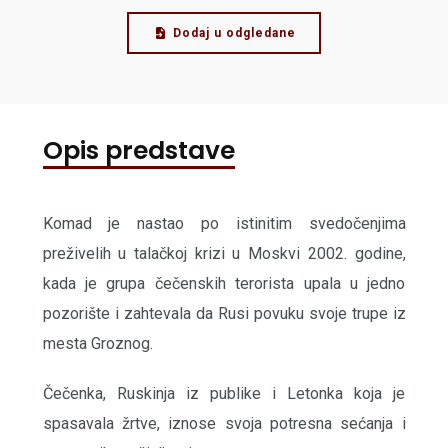
Dodaj u odgledane
Opis predstave
Komad je nastao po istinitim svedočenjima
preživelih u talačkoj krizi u Moskvi 2002. godine,
kada je grupa čečenskih terorista upala u jedno
pozorište i zahtevala da Rusi povuku svoje trupe iz
mesta Groznog.
Čečenka, Ruskinja iz publike i Letonka koja je
spasavala žrtve, iznose svoja potresna sećanja i