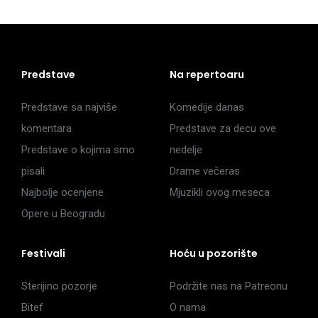
Predstave
Na repertoaru
Predstave sa najviše
Komedije danas
komentara
Predstave za decu ove
Predstave o kojima smo
nedelje
pisali
Drame večeras
Najbolje ocenjene
Mjuzikli ovog meseca
Opere u Beogradu
Festivali
Hoću u pozorište
Sterijino pozorje
Podržite nas na Patreonu
Bitef
O nama