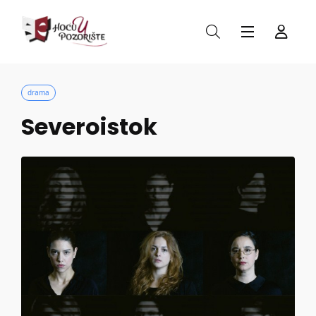
drama
Severoistok