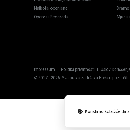
Najbolje ocenjene
Drame 
Opere u Beogradu
Mjuzik
Impressum
Politika privatnosti
Uslovi korišćenj
© 2017 -
2026
. Sva prava zadržava Hoću u pozorište
Koristimo kolačiće da s