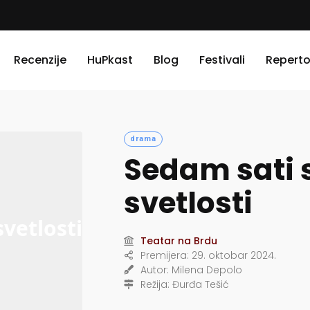
Recenzije
HuPkast
Blog
Festivali
Reperto
drama
Sedam sati 
svetlosti
Teatar na Brdu
Premijera:
29. oktobar 2024.
Autor:
Milena Depolo
Režija:
Đurđa Tešić