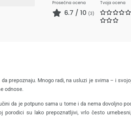
Prosečna ocena
Tvoja ocena
6.7
/ 10
(
3
)
a prepoznaju. Mnogo radi, na usluzi je svima – i svojoj
ne odnose.
 učini da je potpuno sama u tome i da nema dovoljno podr
 porodici su lako prepoznatljivi, vrlo često urnebesni