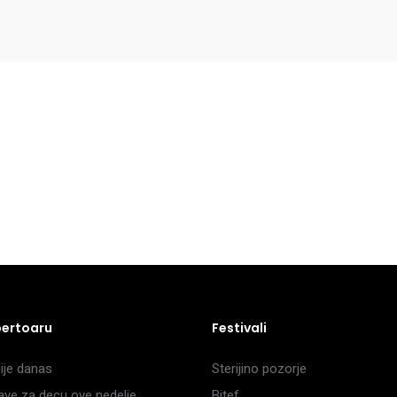
pertoaru
Festivali
je danas
Sterijino pozorje
ave za decu ove nedelje
Bitef