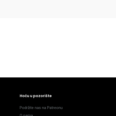
Hoću u pozorište
Podržite nas na Patreonu
O nama