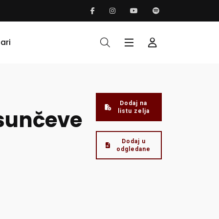
ari
Dodaj na
sunčeve
listu zelja
Dodaj u
odgledane