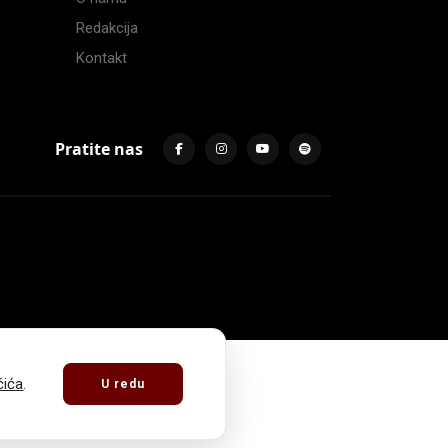
Redakcija
Kontakt
Pratite nas
čića
.
U redu