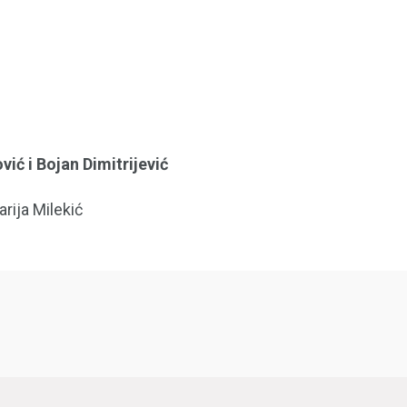
ić i Bojan Dimitrijević
rija Milekić