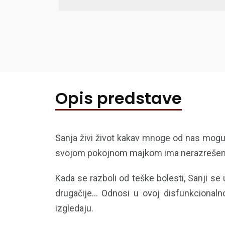
Opis predstave
Sanja živi život kakav mnoge od nas mogu d
svojom pokojnom majkom ima nerazreše
Kada se razboli od teške bolesti, Sanji se
drugačije… Odnosi u ovoj disfunkcionalnoj
izgledaju.