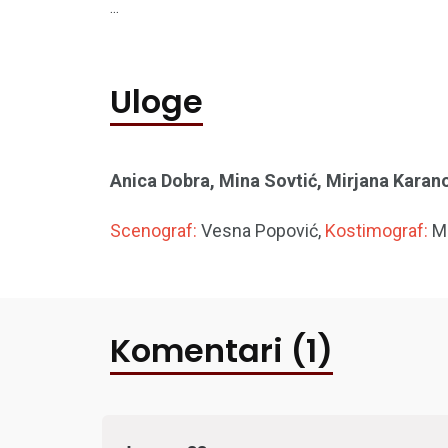
...
Uloge
Anica Dobra, Mina Sovtić, Mirjana Karanov
Scenograf:
Vesna Popović,
Kostimograf:
Ma
Komentari (1)