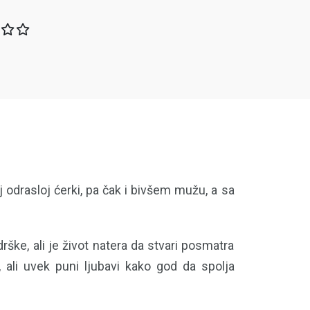
 odrasloj ćerki, pa čak i bivšem mužu, a sa
ške, ali je život natera da stvari posmatra
, ali uvek puni ljubavi kako god da spolja