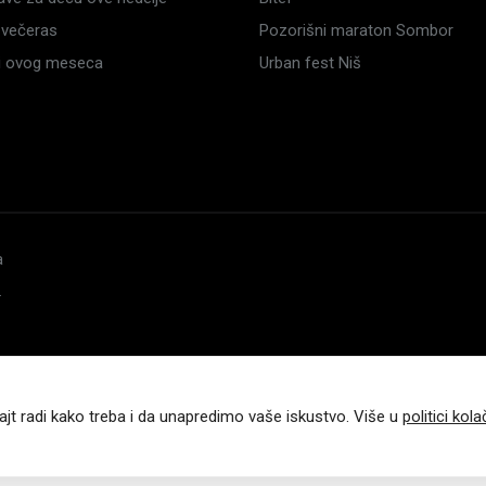
večeras
Pozorišni maraton Sombor
li ovog meseca
Urban fest Niš
a
.
ajt radi kako treba i da unapredimo vaše iskustvo. Više u
politici kola