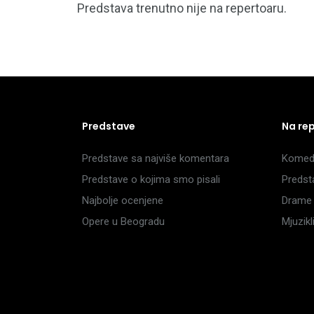
Predstava trenutno nije na repertoaru.
Predstave
Na re
Predstave sa najviše komentara
Komedi
Predstave o kojima smo pisali
Predst
Najbolje ocenjene
Drame 
Opere u Beogradu
Mjuzik