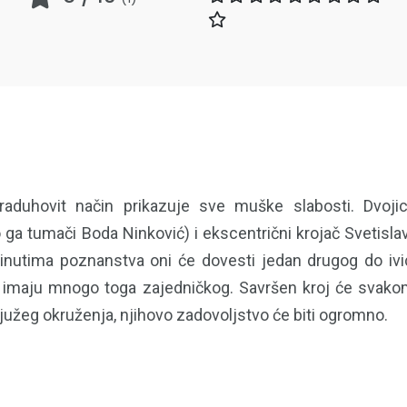
traduhovit način prikazuje sve muške slabosti. Dvoj
a tumači Boda Ninković) i ekscentrični krojač Svetislav
minutima poznanstva oni će dovesti jedan drugog do ivi
i da imaju mnogo toga zajedničkog. Savršen kroj će svakom
južeg okruženja, njihovo zadovoljstvo će biti ogromno.