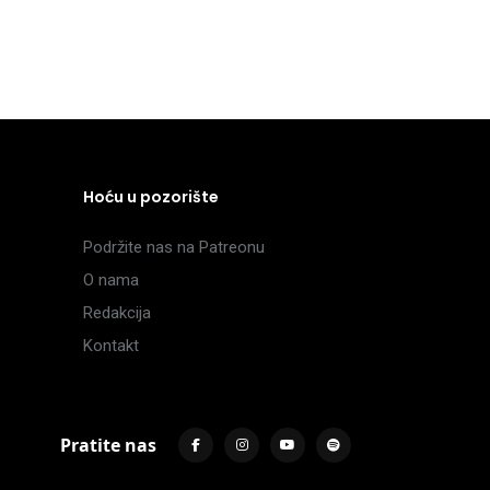
Hoću u pozorište
Podržite nas na Patreonu
O nama
Redakcija
Kontakt
Pratite nas