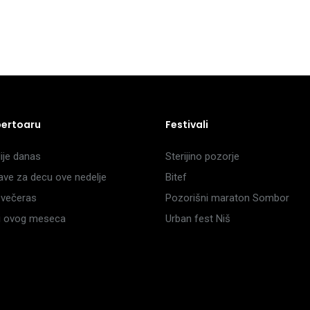
pertoaru
Festivali
je danas
Sterijino pozorje
ave za decu ove nedelje
Bitef
večeras
Pozorišni maraton Sombor
li ovog meseca
Urban fest Niš