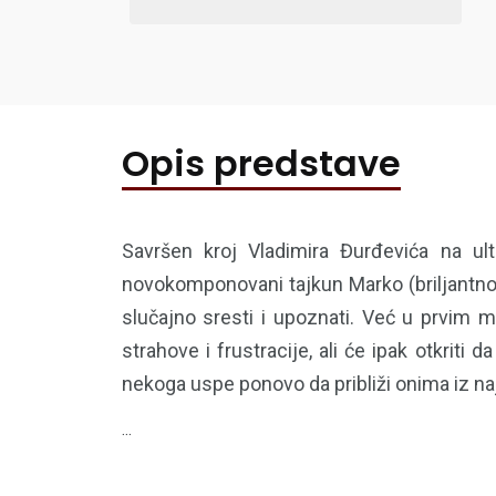
Opis predstave
Savršen kroj Vladimira Đurđevića na ul
novokomponovani tajkun Marko (briljantno g
slučajno sresti i upoznati. Već u prvim 
strahove i frustracije, ali će ipak otkrit
nekoga uspe ponovo da približi onima iz na
...