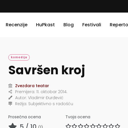
Recenzije
HuPkast
Blog
Festivali
Reperto
komedija
Savršen kroj
Zvezdara teatar
Premijera:
11. oktobar 2014.
Autor:
Vladimir Đurđević
Režija:
Subjektivno s radošću
Prosečna ocena
Tvoja ocena
5
/ 10
(
1
)