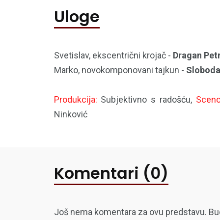
Uloge
Svetislav, ekscentrični krojač -
Dragan Petr
Marko, novokomponovani tajkun -
Sloboda
Produkcija:
Subjektivno s radošću,
Sceno
Ninković
Komentari (0)
Još nema komentara za ovu predstavu. Budite