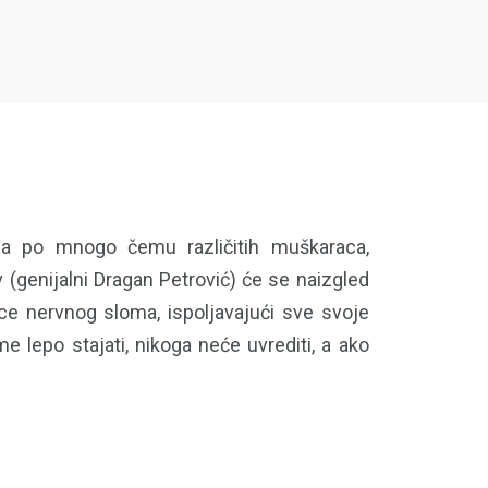
ica po mnogo čemu različitih muškaraca,
 (genijalni Dragan Petrović) će se naizgled
ce nervnog sloma, ispoljavajući sve svoje
e lepo stajati, nikoga neće uvrediti, a ako