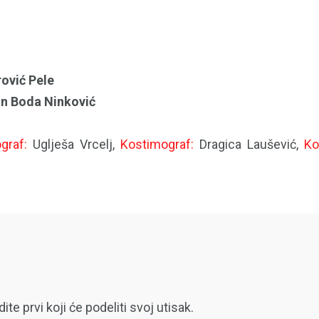
ović Pele
n Boda Ninković
graf:
Uglješa Vrcelj,
Kostimograf:
Dragica Laušević,
Ko
 prvi koji će podeliti svoj utisak.