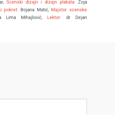
ar,
Scenski dizajn i dizajn plakata:
Zoja
i pokret:
Bojana Matić,
Majstor scenske
a Lima Mihajlović,
Lektor:
dr Dejan