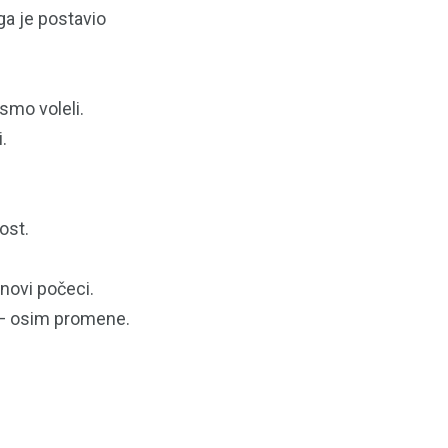
ga je postavio
ismo voleli.
.
ost.
 novi počeci.
e — osim promene.