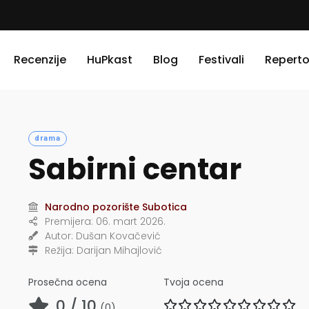
Recenzije
HuPkast
Blog
Festivali
Reperto
drama
Sabirni centar
Narodno pozorište Subotica
Premijera:
06. mart 2026.
Autor:
Dušan Kovačević
Režija:
Darijan Mihajlović
Prosečna ocena
Tvoja ocena
0
/ 10
(
0
)