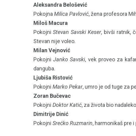
Aleksandra Belošević
Pokojna
Milica Pavlović
, žena profesora Mih
Miloš Macura
Pokojni
Stevan Savski Keser
, bivši ratnik
Stevan nije voleo.
Milan Vejnović
Pokojni
Janko Savski
, vek proveo za kafa
danguba.
Ljubiša Ristović
Pokojni
Marko Pekar
, umro je od tuge za p
Zoran Bučevac
Pokojni
Doktor Katić
, za života bio nadalek
Dimitrije Dinić
Pokojni
Srećko Ruzmarin
, harmonikaš pre i