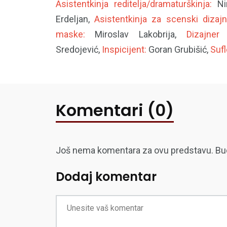
Asistentkinja reditelja/dramaturškinja:
Nin
Erdeljan,
Asistentkinja za scenski dizajn
maske:
Miroslav Lakobrija,
Dizajner
Sredojević,
Inspicijent:
Goran Grubišić,
Sufl
Komentari (0)
Još nema komentara za ovu predstavu. Budite
Dodaj komentar