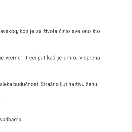
Savskog, koji je za života činio sve ono što
e vreme i treći put kad je umro. Visprena
aleka budućnost. Strašno ljut na živu ženu.
.
 svadbama.