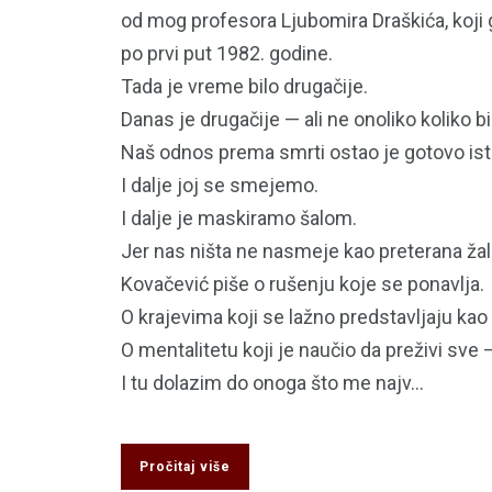
od mog profesora Ljubomira Draškića, koji 
po prvi put 1982. godine.
Tada je vreme bilo drugačije.
Danas je drugačije — ali ne onoliko koliko b
Naš odnos prema smrti ostao je gotovo isti
I dalje joj se smejemo.
I dalje je maskiramo šalom.
Jer nas ništa ne nasmeje kao preterana žal
Kovačević piše o rušenju koje se ponavlja.
O krajevima koji se lažno predstavljaju kao
O mentalitetu koji je naučio da preživi sv
I tu dolazim do onoga što me najv...
Pročitaj više