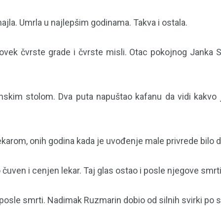
ajla. Umrla u najlepšim godinama. Takva i ostala.
, čovek čvrste grade i čvrste misli. Otac pokojnog Janka 
nskim stolom. Dva puta napuštao kafanu da vidi kakvo j
ekarom, onih godina kada je uvođenje male privrede bilo d
o čuven i cenjen lekar. Taj glas ostao i posle njegove smrti
 posle smrti. Nadimak Ruzmarin dobio od silnih svirki po