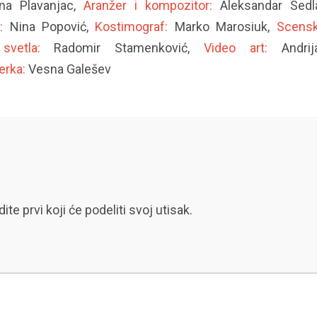
a Plavanjac,
Aranžer i kompozitor:
Aleksandar Sedl
:
Nina Popović,
Kostimograf:
Marko Marosiuk,
Scensk
 svetla:
Radomir Stamenković,
Video art:
Andrij
erka:
Vesna Galešev
 prvi koji će podeliti svoj utisak.