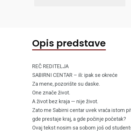
Opis predstave
REČ REDITELJA
SABIRNI CENTAR – ili: ipak se okreće
Za mene, pozorište su daske.
One znače život.
A život bez kraja — nije život.
Zato me Sabirni centar uvek vraća istom pi
gde prestaje kraj, a gde počinje početak?
Ovaj tekst nosim sa sobom još od student