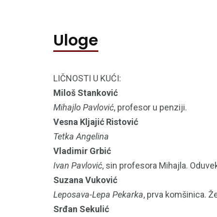
Uloge
LIČNOSTI U KUĆI:
Miloš Stanković
Mihajlo Pavlović
, profesor u penziji.
Vesna Kljajić Ristović
Tetka Angelina
Vladimir Grbić
Ivan Pavlović
, sin profesora Mihajla. Oduve
Suzana Vuković
Leposava-Lepa Pekarka
, prva komšinica. 
Srđan Sekulić