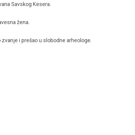
evana Savskog Kesera.
savesna žena.
ko zvanje i prešao u slobodne arheologe.