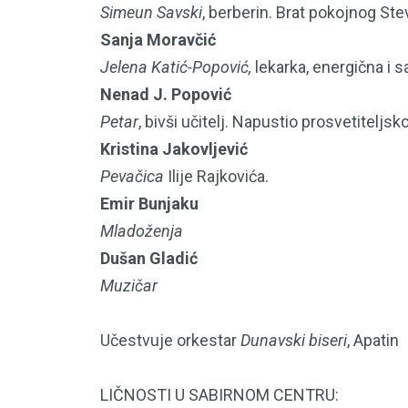
Simeun Savski
, berberin. Brat pokojnog St
Sanja Moravčić
Jelena Katić-Popović,
lekarka, energična i 
Nenad J. Popović
Petar
, bivši učitelj. Napustio prosvetiteljs
Kristina Jakovljević
Pevačica
Ilije Rajkovića.
Emir Bunjaku
Mladoženja
Dušan Gladić
Muzičar
Učestvuje orkestar
Dunavski biseri
, Apatin
LIČNOSTI U SABIRNOM CENTRU: