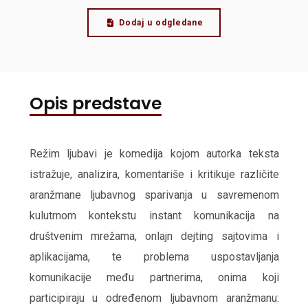
Dodaj u odgledane
Opis predstave
Režim ljubavi je komedija kojom autorka teksta
istražuje, analizira, komentariše i kritikuje različite
aranžmane ljubavnog sparivanja u savremenom
kulutrnom kontekstu instant komunikacija na
društvenim mrežama, onlajn dejting sajtovima i
aplikacijama, te problema uspostavljanja
komunikacije među partnerima, onima koji
participiraju u određenom ljubavnom aranžmanu: