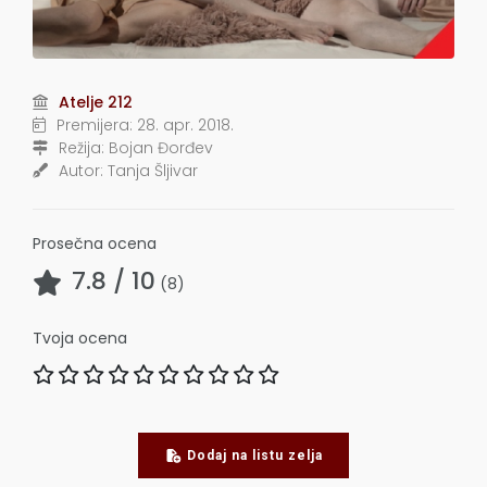
Atelje 212
Premijera:
28. apr. 2018.
Režija:
Bojan Đorđev
Autor:
Tanja Šljivar
Prosečna ocena
7.8
/ 10
(
8
)
Tvoja ocena
Dodaj na listu zelja