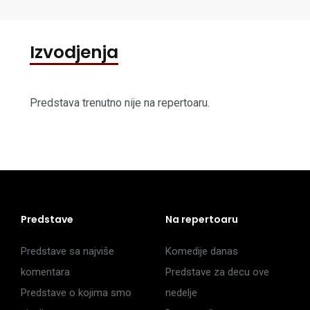
Izvodjenja
Predstava trenutno nije na repertoaru.
Predstave
Na repertoaru
Predstave sa najviše
Komedije danas
komentara
Predstave za decu ove
Predstave o kojima smo
nedelje