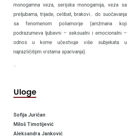
monogamna veza, serijska monogamija, veza sa
preljubama, trijade, celibat, brakovi... do suočavanja
sa fenomenom poliamorije (arnžmana koji
podrazumeva ljubavni – seksualni i emocionalni –
odnos u kome učestvuje više subjekata u
najrazličitijim vrstama sparivanja).
...
Uloge
Sofija Juričan
Miloš Timotijević
Aleksandra Janković