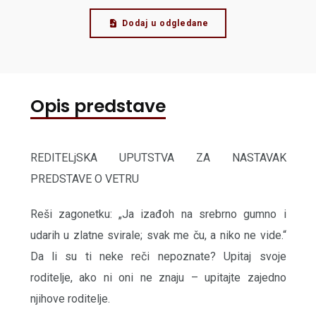
Dodaj u odgledane
Opis predstave
REDITELjSKA UPUTSTVA ZA NASTAVAK
PREDSTAVE O VETRU
Reši zagonetku: „Ja izađoh na srebrno gumno i
udarih u zlatne svirale; svak me ču, a niko ne vide.“
Da li su ti neke reči nepoznate? Upitaj svoje
roditelje, ako ni oni ne znaju – upitajte zajedno
njihove roditelje.