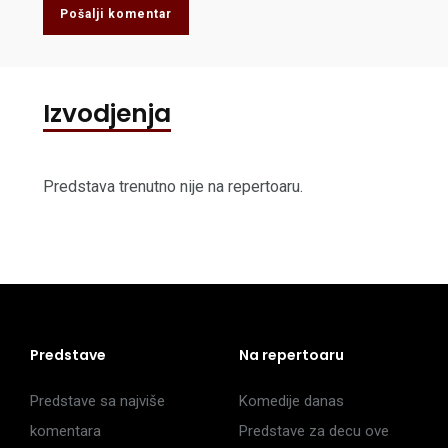
Pošalji komentar
Izvodjenja
Predstava trenutno nije na repertoaru.
Predstave
Na repertoaru
Predstave sa najviše
Komedije danas
komentara
Predstave za decu ove