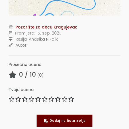
Pozorište za decu Kragujevac
Premijera:
15. sep. 2021.
Režija:
Anđelka Nikolić
Autor:
Prosečna ocena
0
/ 10
(
0
)
Tvoja ocena
Dodaj na listu zelja