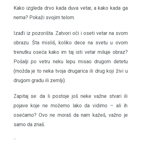
Kako izgleda drvo kada duva vetar, a kako kada ga
nema? Pokaži svojim telom.
Izađi iz pozorišta. Zatvori oči i oseti vetar na svom
obrazu. Šta misliš, koliko dece na svetu u ovom
trenutku oseća kako im taj isti vetar miluje obraz?
Pošalji po vetru neku lepu misao drugom detetu
(možda je to neka tvoja drugarica ili drug koji živi u
drugom gradu ili zemlji).
Zapitaj se: da li postoje još neke važne stvari ili
pojave koje ne možemo lako da vidimo – ali ih
osećamo? Ovo ne moraš da nam kažeš, važno je
samo da znaš.
...