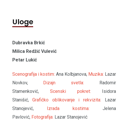
Uloge
Dubravka Brkić
Milica Redžić Vulević
Petar Lukić
Scenografija i kostim:
Ana Kolbjanova,
Muzika:
Lazar
Novkov,
Dizajn svetla:
Radomir
Stamenković,
Scenski pokret:
Isidora
Stanišić,
Grafičko oblikovanje i rekvizita:
Lazar
Stanojević,
Izrada kostima:
Jelena
Pavlović,
Fotografija:
Lazar Stanojević