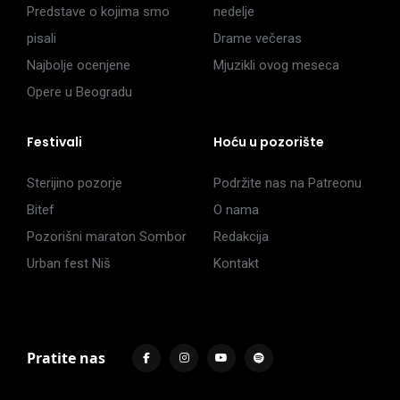
Predstave o kojima smo
nedelje
pisali
Drame večeras
Najbolje ocenjene
Mjuzikli ovog meseca
Opere u Beogradu
Festivali
Hoću u pozorište
Sterijino pozorje
Podržite nas na Patreonu
Bitef
O nama
Pozorišni maraton Sombor
Redakcija
Urban fest Niš
Kontakt
Pratite nas