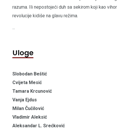
razuma. Ili nepostojeći duh sa sekirom koji kao vihor
revolucije kidiše na glavu režima.
...
Uloge
Slobodan Beštić
Cvijeta Mesić
Tamara Krcunović
Vanja Ejdus
Milan Čučilović
Vladimir Aleksić
Aleksandar L. Srećković