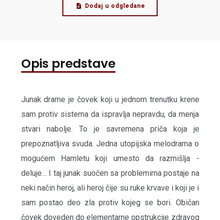
Dodaj u odgledane
Opis predstave
Junak drame je čovek koji u jednom trenutku krene
sam protiv sistema da ispravlja nepravdu, da menja
stvari nabolje. To je savremena priča koja je
prepoznatljiva svuda. Jedna utopijska melodrama o
mogućem Hamletu koji umesto da razmišlja -
deluje… I taj junak suočen sa problemima postaje na
neki način heroj, ali heroj čije su ruke krvave i koji je i
sam postao deo zla protiv kojeg se bori. Običan
čovek doveden do elementarne opstrukcije zdravog