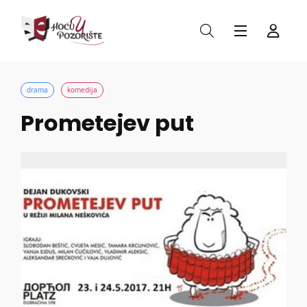
drama
komedija
Prometejev put