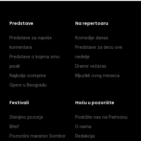
Predstave
Na repertoaru
Predstave sa najviše
Komedije danas
komentara
Predstave za decu ove
Predstave o kojima smo
nedelje
pisali
Drame večeras
Najbolje ocenjene
Mjuzikli ovog meseca
Opere u Beogradu
Festivali
Hoću u pozorište
Sterijino pozorje
Podržite nas na Patreonu
Bitef
O nama
Pozorišni maraton Sombor
Redakcija