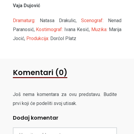
Vaja Dujović
Dramaturg:
Natasa Drakulic,
Scenograf:
Nenad
Paranosić,
Kostimograf:
Ivana Kesić,
Muzika:
Marija
Jocić,
Produkcija:
Dorćol Platz
Komentari (0)
Još nema komentara za ovu predstavu. Budite
prvi koji će podeliti svoj utisak.
Dodaj komentar