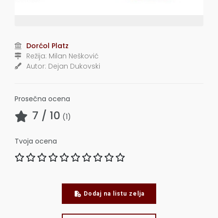
Dorćol Platz
Režija:
Milan Nešković
Autor:
Dejan Dukovski
Prosečna ocena
7
/ 10
(
1
)
Tvoja ocena
Dodaj na listu zelja