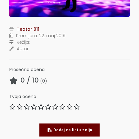
Teatar 011
Premijera:
22. maj 2019.
Režija:
Autor:
Prosečna ocena
0
/ 10
(
0
)
Tvoja ocena
Dodaj na listu zelja