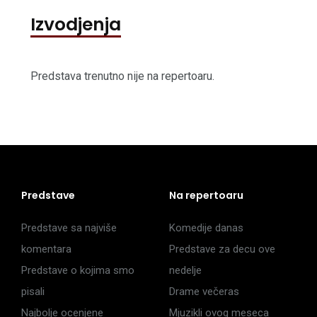
Izvodjenja
Predstava trenutno nije na repertoaru.
Predstave
Na repertoaru
Predstave sa najviše
Komedije danas
komentara
Predstave za decu ove
Predstave o kojima smo
nedelje
pisali
Drame večeras
Najbolje ocenjene
Mjuzikli ovog meseca