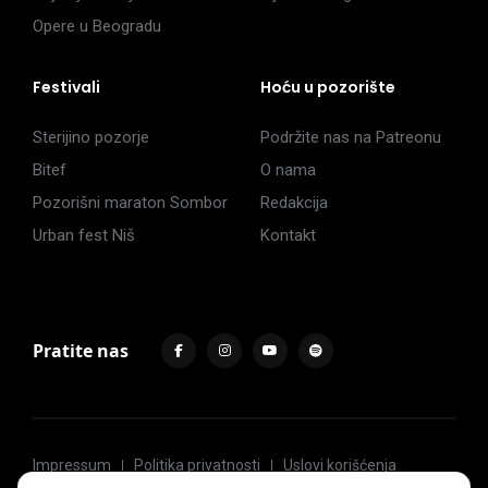
Opere u Beogradu
Festivali
Hoću u pozorište
Sterijino pozorje
Podržite nas na Patreonu
Bitef
O nama
Pozorišni maraton Sombor
Redakcija
Urban fest Niš
Kontakt
Pratite nas
Impressum
Politika privatnosti
Uslovi korišćenja