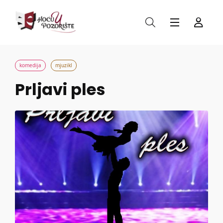
komedija
mjuzikl
Prljavi ples