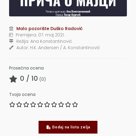
Malo pozorište Duško Radović
Premijera:
07. maj 2021.
Režija:
Ana Konstantinović
Autor:
H.K. Andersen / A. Konstantinović
Prosečna ocena
0
/ 10
(
0
)
Tvoja ocena
Dodaj na listu zelja