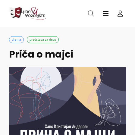
drama
predstava za decu
Priča o majci