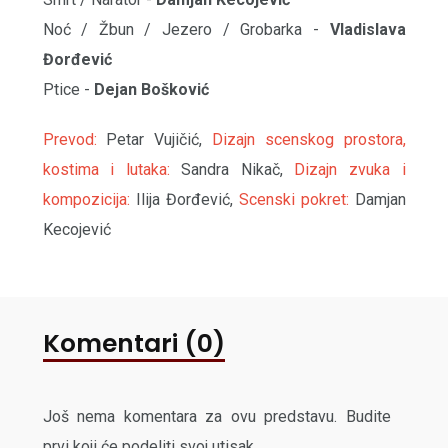
Noć / Žbun / Jezero / Grobarka -
Vladislava
Đorđević
Ptice -
Dejan Bošković
Prevod:
Petar Vujičić,
Dizajn scenskog prostora,
kostima i lutaka:
Sandra Nikač,
Dizajn zvuka i
kompozicija:
Ilija Đorđević,
Scenski pokret:
Damjan
Kecojević
Komentari (0)
Još nema komentara za ovu predstavu. Budite
prvi koji će podeliti svoj utisak.