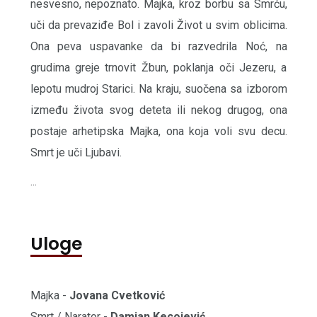
nesvesno, nepoznato. Majka, kroz borbu sa Smrću,
uči da prevaziđe Bol i zavoli Život u svim oblicima.
Ona peva uspavanke da bi razvedrila Noć, na
grudima greje trnovit Žbun, poklanja oči Jezeru, a
lepotu mudroj Starici. Na kraju, suočena sa izborom
između života svog deteta ili nekog drugog, ona
postaje arhetipska Majka, ona koja voli svu decu.
Smrt je uči Ljubavi.
...
Uloge
Majka -
Jovana Cvetković
Smrt / Narator -
Damjan Kecojević