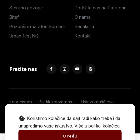
Sterijino pozorje
Podržite nas na Patreonu
Bitef
O nama
Pozorišni maraton Sombor
Redakcija
Urban fest Niš
Kontakt
Pratite nas
Impressum
Politika privatnosti
Uslovi korišćenja
© 2017 -
2026
. Sva prava zadržava Hoću u pozorište.
Koristimo kolačiće da sajt radi kako treba i da
unapredimo vaše iskustvo. Više u
politici kolačića
.
U redu