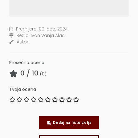
Premijera:
09. dec. 2024.
Režija:
Ivan Vanja Alač
Autor:
Prosečna ocena
0
/ 10
(
0
)
Tvoja ocena
Dodaj na listu zelja