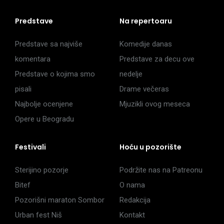
Predstave
Na repertoaru
Predstave sa najviše
Komedije danas
komentara
Predstave za decu ove
Predstave o kojima smo
nedelje
pisali
Drame večeras
Najbolje ocenjene
Mjuzikli ovog meseca
Opere u Beogradu
Festivali
Hoću u pozorište
Sterijino pozorje
Podržite nas na Patreonu
Bitef
O nama
Pozorišni maraton Sombor
Redakcija
Urban fest Niš
Kontakt