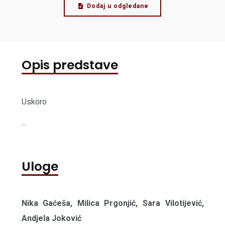
Dodaj u odgledane
Opis predstave
Uskoro
...
Uloge
Nika Gaćeša, Milica Prgonjić, Sara Vilotijević,
Andjela Joković