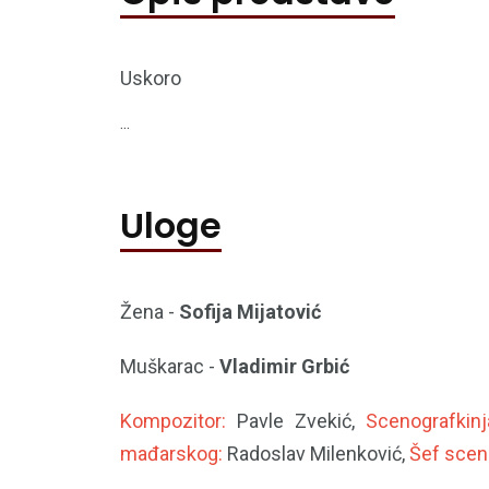
Uskoro
...
Uloge
Žena -
Sofija Mijatović
Muškarac -
Vladimir Grbić
Kompozitor:
Pavle Zvekić,
Scenografkin
mađarskog:
Radoslav Milenković,
Šef scen