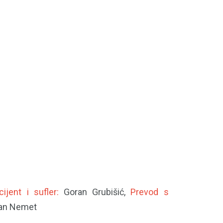
cijent i sufler:
Goran Grubišić,
Prevod s
van Nemet