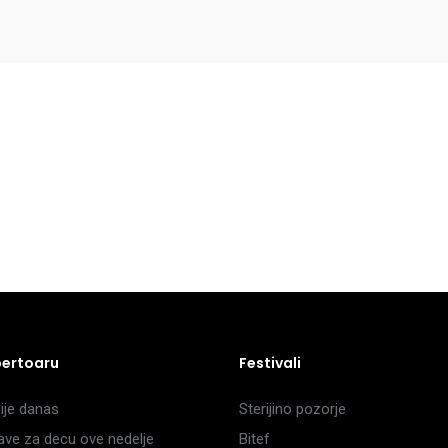
pertoaru
Festivali
je danas
Sterijino pozorje
ave za decu ove nedelje
Bitef