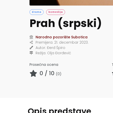
drama
komedija
Prah (srpski)
Narodno pozorište Subotica
Premijera:
21. decembar 2023.
Autor:
Đerđ Špiro
Režija:
Olja Đorđević
Prosečna ocena
0
/ 10
(
0
)
Opis predstave