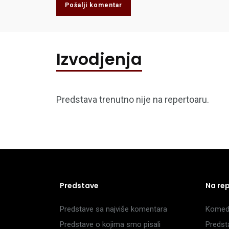
Pošalji komentar
Izvodjenja
Predstava trenutno nije na repertoaru.
Predstave
Na re
Predstave sa najviše komentara
Komedi
Predstave o kojima smo pisali
Predst