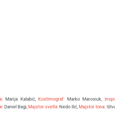
ja:
Marija Kalabić,
Kostimograf:
Marko Marosiuk,
Inspi
e:
Daniel Bagi,
Majstor svetla:
Nedo Ilić,
Majstor tona:
Išt