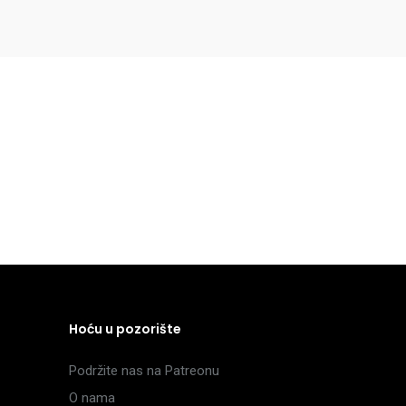
Hoću u pozorište
Podržite nas na Patreonu
O nama