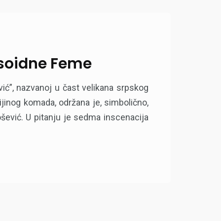
isoidne Feme
ić”, nazvanoj u čast velikana srpskog
rijinog komada, održana je, simbolično,
lošević. U pitanju je sedma inscenacija