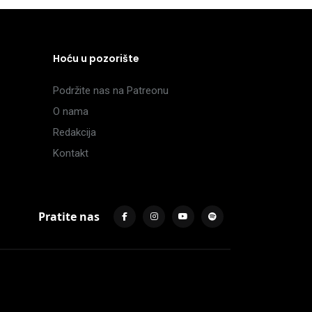
Hoću u pozorište
Podržite nas na Patreonu
O nama
Redakcija
Kontakt
Pratite nas