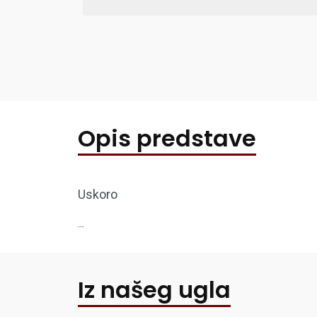
Opis predstave
Uskoro
...
Iz našeg ugla