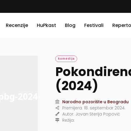
Recenzije
HuPkast
Blog
Festivali
Reperto
komedija
Pokondirena
(2024)
Narodno pozorište u Beogradu
Premijera:
18. septembar 2024.
Autor:
Jovan Sterija Popović
Režija: