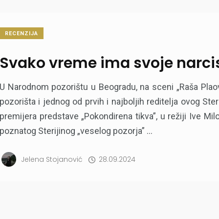
RECENZIJA
Svako vreme ima svoje narc
U Narodnom pozorištu u Beogradu, na sceni „Raša Plaov
pozorišta i jednog od prvih i najboljih reditelja ovog Ste
premijera predstave „Pokondirena tikva”, u režiji Ive Mi
poznatog Sterijinog „veselog pozorja” ...
Jelena Stojanović
28.09.2024