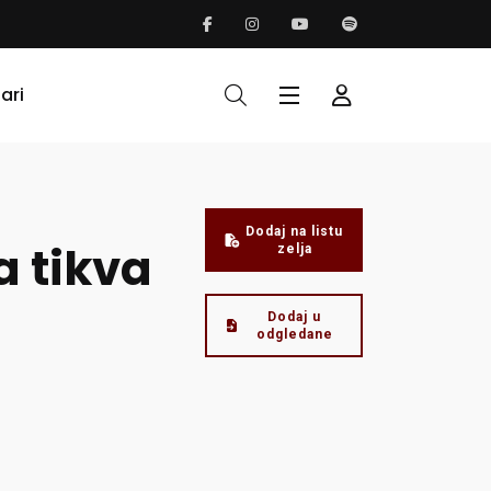
ari
Dodaj na listu
 tikva
zelja
Dodaj u
odgledane