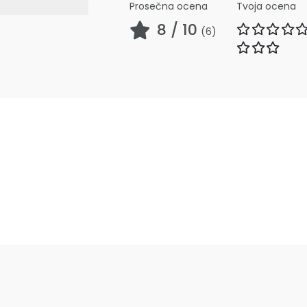
Prosečna ocena
Tvoja ocena
8
/ 10
(
6
)