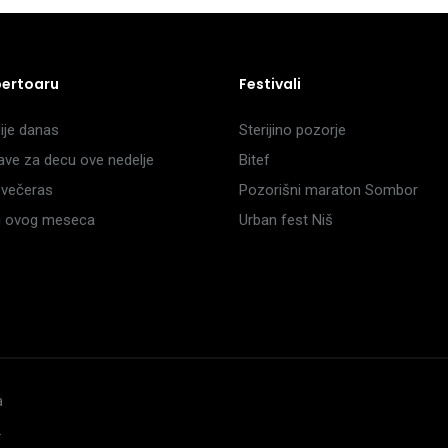
pertoaru
Festivali
je danas
Sterijino pozorje
ave za decu ove nedelje
Bitef
večeras
Pozorišni maraton Sombor
li ovog meseca
Urban fest Niš
a
.