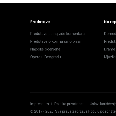
Predstave
Na re
Predstave sa najviše komentara
Komedi
Predstave o kojima smo pisali
Predst
Najbolje ocenjene
Drame 
Opere u Beogradu
Mjuzik
Impressum
Politika privatnosti
Uslovi korišćenj
© 2017 -
2026
. Sva prava zadržava Hoću u pozorište