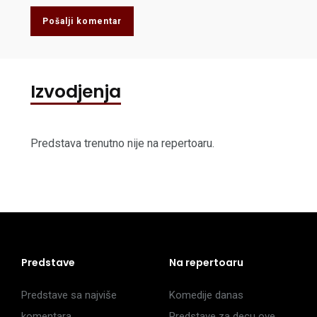
Pošalji komentar
Izvodjenja
Predstava trenutno nije na repertoaru.
Predstave
Na repertoaru
Predstave sa najviše
Komedije danas
komentara
Predstave za decu ove