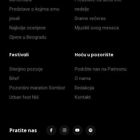
Predstave o kojima smo
nedelje
pisali
Drame večeras
Najbolje ocenjene
Mjuzikli ovog meseca
Opere u Beogradu
Festivali
Hoću u pozorište
Sterijino pozorje
Podržite nas na Patreonu
Bitef
O nama
Pozorišni maraton Sombor
Redakcija
Urban fest Niš
Kontakt
Pratite nas