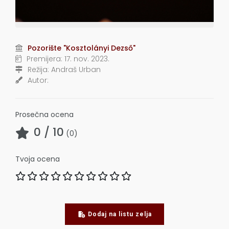
Pozorište "Kosztolányi Dezső"
Premijera:
17. nov. 2023.
Režija:
Andraš Urban
Autor:
Prosečna ocena
0
/ 10
(
0
)
Tvoja ocena
Dodaj na listu zelja