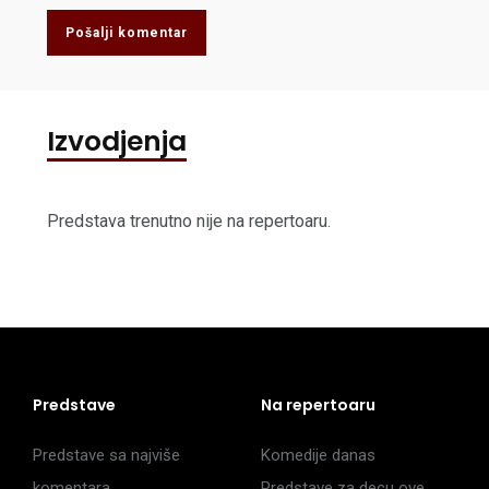
Pošalji komentar
Izvodjenja
Predstava trenutno nije na repertoaru.
Predstave
Na repertoaru
Predstave sa najviše
Komedije danas
komentara
Predstave za decu ove