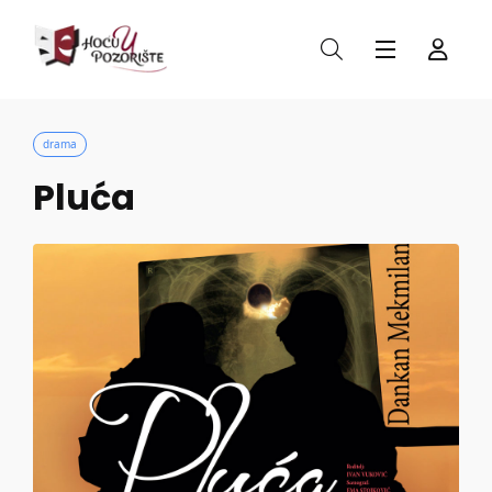
drama
Pluća