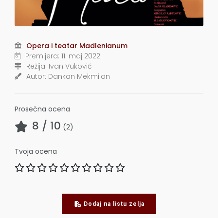
Opera i teatar Madlenianum
Premijera:
11. maj 2022.
Režija:
Ivan Vuković
Autor:
Dankan Mekmilan
Prosečna ocena
8
/ 10
(
2
)
Tvoja ocena
Dodaj na listu zelja