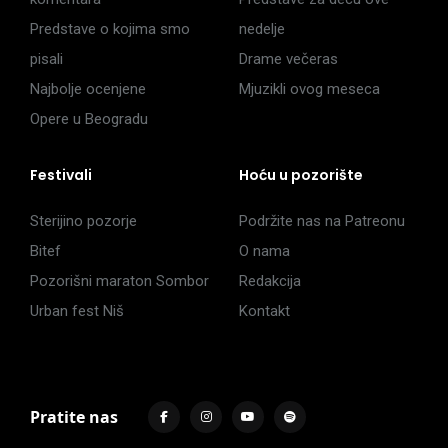
Predstave o kojima smo
nedelje
pisali
Drame večeras
Najbolje ocenjene
Mjuzikli ovog meseca
Opere u Beogradu
Festivali
Hoću u pozorište
Sterijino pozorje
Podržite nas na Patreonu
Bitef
O nama
Pozorišni maraton Sombor
Redakcija
Urban fest Niš
Kontakt
Pratite nas