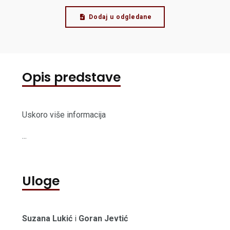
Dodaj u odgledane
Opis predstave
Uskoro više informacija
...
Uloge
Suzana Lukić
i
Goran Jevtić