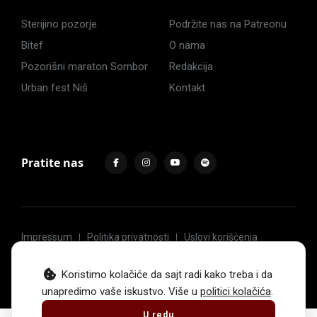
Sterijino pozorje
Podržite nas na Patreonu
Bitef
O nama
Pozorišni maraton Sombor
Redakcija
Urban fest Niš
Kontakt
Pratite nas
Impressum
Politika privatnosti
Uslovi korišćenja
© 2017 -
2026
. Sva prava zadržava Hoću u pozorište.
Koristimo kolačiće da sajt radi kako treba i da
unapredimo vaše iskustvo. Više u
politici kolačića
.
U redu