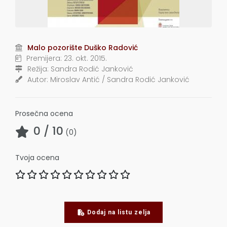
Malo pozorište Duško Radović
Premijera:
23. okt. 2015.
Režija:
Sandra Rodić Janković
Autor:
Miroslav Antić / Sandra Rodić Janković
Prosečna ocena
0
/ 10
(
0
)
Tvoja ocena
Dodaj na listu zelja