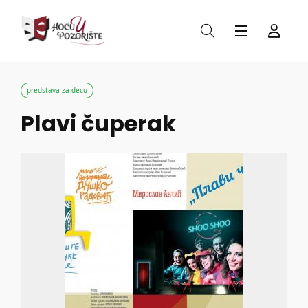
predstava za decu
Plavi čuperak