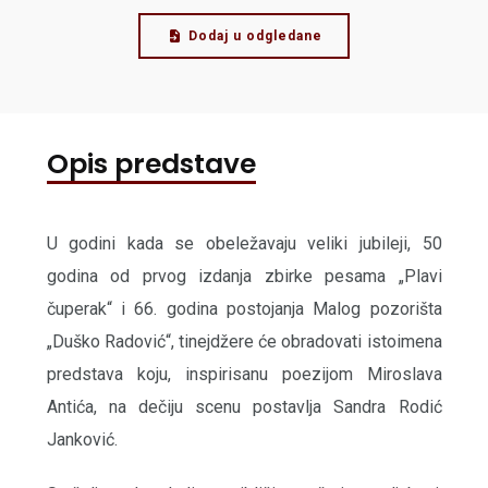
Dodaj u odgledane
Opis predstave
U godini kada se obeležavaju veliki jubileji, 50
godina od prvog izdanja zbirke pesama „Plavi
čuperak“ i 66. godina postojanja Malog pozorišta
„Duško Radović“, tinejdžere će obradovati istoimena
predstava koju, inspirisanu poezijom Miroslava
Antića, na dečiju scenu postavlja Sandra Rodić
Janković.