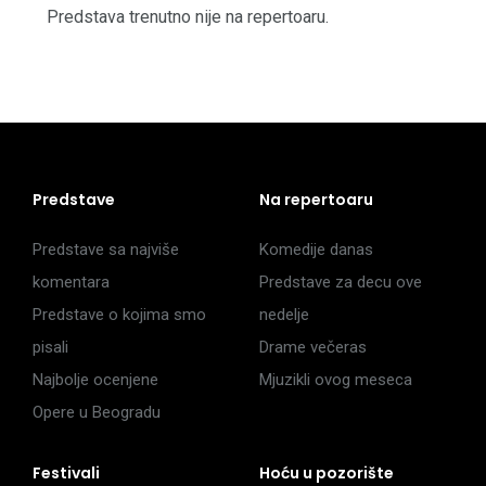
Predstava trenutno nije na repertoaru.
Predstave
Na repertoaru
Predstave sa najviše
Komedije danas
komentara
Predstave za decu ove
Predstave o kojima smo
nedelje
pisali
Drame večeras
Najbolje ocenjene
Mjuzikli ovog meseca
Opere u Beogradu
Festivali
Hoću u pozorište