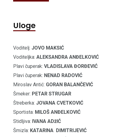
Uloge
Voditelj:
JOVO MAKSIĆ
Voditeljka:
ALEKSANDRA ANĐELKOVIĆ
Plavi čuperak:
VLADISLAVA ĐORĐEVIĆ
Plavi čuperak:
NENAD RADOVIĆ
Miroslav Antić:
GORAN BALANČEVIĆ
Šmeker:
PETAR STRUGAR
Štreberka:
JOVANA CVETKOVIĆ
Sportista:
MILOŠ ANĐELKOVIĆ
Stidljiva:
IVANA ADžIĆ
Šmizla:
KATARINA DIMITRIJEVIĆ