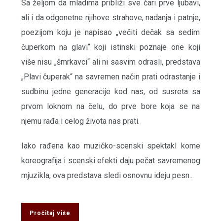
Sa željom da mladima približi sve čari prve ljubavi,
ali i da odgonetne njihove strahove, nadanja i patnje,
poezijom koju je napisao „večiti dečak sa sedim
čuperkom na glavi“ koji istinski poznaje one koji
više nisu „šmrkavci“ ali ni sasvim odrasli, predstava
„Plavi čuperak“ na savremen način prati odrastanje i
sudbinu jedne generacije kod nas, od susreta sa
prvom loknom na čelu, do prve bore koja se na
njemu rađa i celog života nas prati.
Iako rađena kao muzičko-scenski spektakl kome
koreografija i scenski efekti daju pečat savremenog
mjuzikla, ova predstava sledi osnovnu ideju pesn...
Pročitaj više