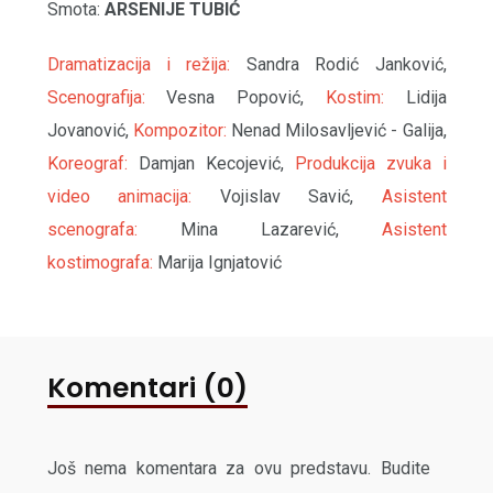
Smota:
ARSENIJE TUBIĆ
Dramatizacija i režija:
Sandra Rodić Janković,
Scenografija:
Vesna Popović,
Kostim:
Lidija
Jovanović,
Kompozitor:
Nenad Milosavljević - Galija,
Koreograf:
Damjan Kecojević,
Produkcija zvuka i
video animacija:
Vojislav Savić,
Asistent
scenografa:
Mina Lazarević,
Asistent
kostimografa:
Marija Ignjatović
Komentari (0)
Još nema komentara za ovu predstavu. Budite