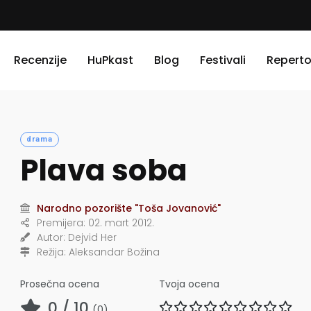
Recenzije
HuPkast
Blog
Festivali
Reperto
drama
Plava soba
Narodno pozorište "Toša Jovanović"
Premijera:
02. mart 2012.
Autor:
Dejvid Her
Režija:
Aleksandar Božina
Prosečna ocena
Tvoja ocena
0
/ 10
(
0
)