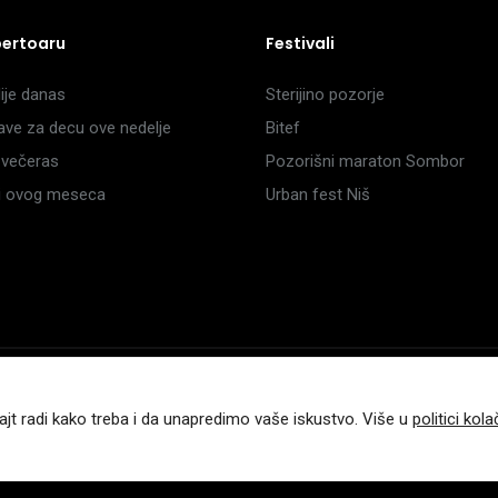
pertoaru
Festivali
je danas
Sterijino pozorje
ave za decu ove nedelje
Bitef
večeras
Pozorišni maraton Sombor
li ovog meseca
Urban fest Niš
a
ajt radi kako treba i da unapredimo vaše iskustvo. Više u
politici kola
.