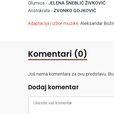
Glumica - J
ELENA ŠNEBLIĆ ŽIVKOVIĆ
Aristokrata -
ZVONKO GOJKOVIĆ
Adaptacija i izbor muzike:
Aleksandar Božin
Komentari (0)
Još nema komentara za ovu predstavu. Budite
Dodaj komentar