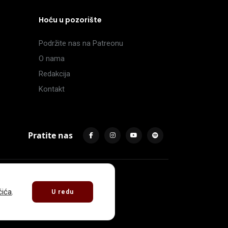
Hoću u pozorište
Podržite nas na Patreonu
O nama
Redakcija
Kontakt
Pratite nas
čića
.
U redu