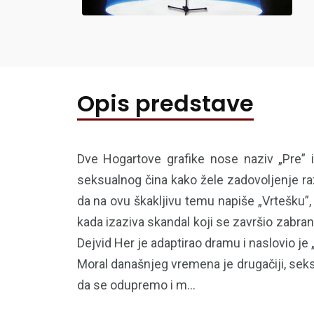
Opis predstave
Dve Hogartove grafike nose naziv „Pre” 
seksualnog čina kako žele zadovoljenje razl
da na ovu škakljivu temu napiše „Vrtešku”,
kada izaziva skandal koji se završio zabran
Dejvid Her je adaptirao dramu i naslovio je
Moral današnjeg vremena je drugačiji, sek
da se odupremo i m...