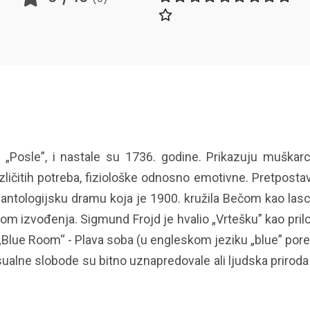
i „Posle”, i nastale su 1736. godine. Prikazuju muška
ičitih potreba, fiziološke odnosno emotivne. Pretpostavl
 antologijsku dramu koja je 1900. kružila Bečom kao lasci
om izvođenja. Sigmund Frojd je hvalio „Vrtešku” kao prilog 
 „Blue Room“ - Plava soba (u engleskom jeziku „blue” pore
sualne slobode su bitno uznapredovale ali ljudska prir