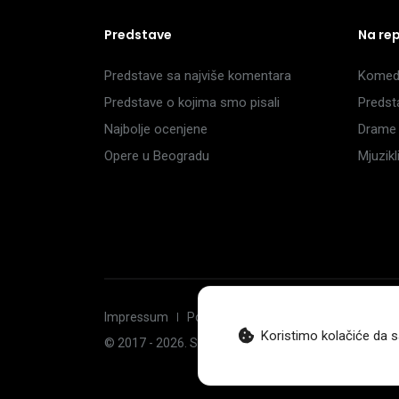
Predstave
Na re
Predstave sa najviše komentara
Komedi
Predstave o kojima smo pisali
Predst
Najbolje ocenjene
Drame 
Opere u Beogradu
Mjuzik
Impressum
Politika privatnosti
Uslovi korišćenj
Koristimo kolačiće da s
© 2017 -
2026
. Sva prava zadržava Hoću u pozorište