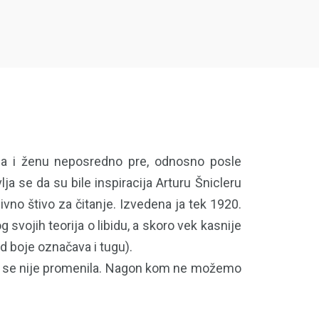
rca i ženu neposredno pre, odnosno posle
ja se da su bile inspiracija Arturu Šnicleru
vno štivo za čitanje. Izvedena ja tek 1920.
svojih teorija o libidu, a skoro vek kasnije
d boje označava i tugu).
oda se nije promenila. Nagon kom ne možemo