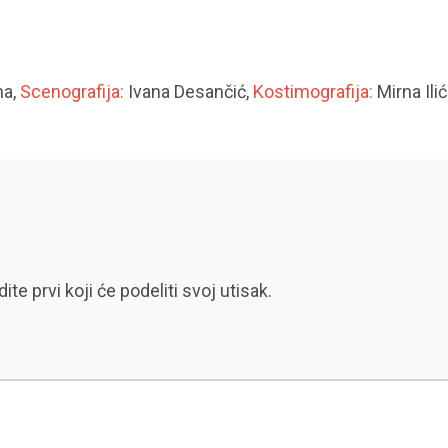
a,
Scenografija:
Ivana Desančić,
Kostimografija:
Mirna Ilić
 prvi koji će podeliti svoj utisak.