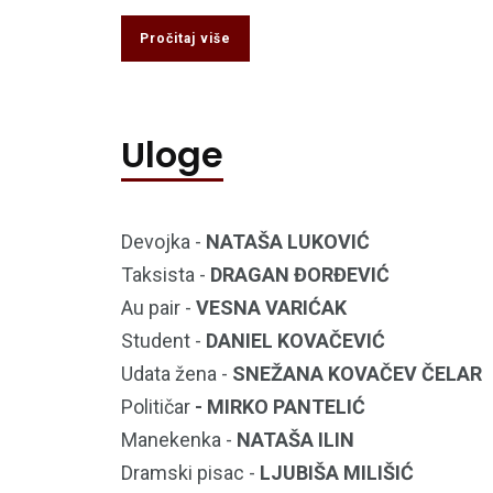
Pročitaj više
Uloge
Devojka -
NATAŠA LUKOVIĆ
Taksista -
DRAGAN ĐORĐEVIĆ
Au pair -
VESNA VARIĆAK
Student -
DANIEL KOVAČEVIĆ
Udata žena -
SNEŽANA KOVAČEV ČELAR
Političar
- MIRKO PANTELIĆ
Manekenka -
NATAŠA ILIN
Dramski pisac -
LJUBIŠA MILIŠIĆ