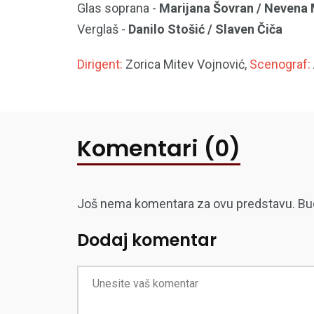
Glas soprana -
Marijana Šovran / Nevena 
Verglaš -
Danilo Stošić / Slaven Čiča
Dirigent:
Zorica Mitev Vojnović,
Scenograf:
Komentari (0)
Još nema komentara za ovu predstavu. Budite
Dodaj komentar