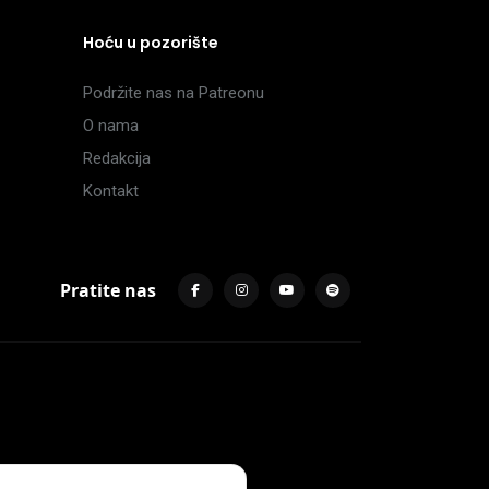
Hoću u pozorište
Podržite nas na Patreonu
O nama
Redakcija
Kontakt
Pratite nas