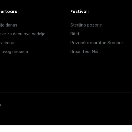
pertoaru
Festivali
je danas
Sterijino pozorje
ave za decu ove nedelje
Bitef
večeras
Pozorišni maraton Sombor
li ovog meseca
Urban fest Niš
a
.