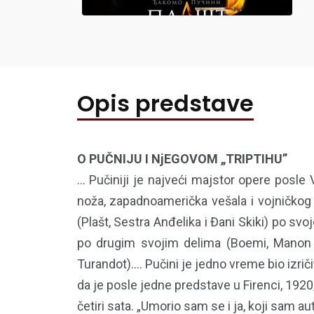
Opis predstave
O PUČNIJU I NjEGOVOM „TRIPTIHU”
... Pučiniji je najveći majstor opere posl
noža, zapadnoamerička vešala i vojničkog
(Plašt, Sestra Anđelika i Đani Skiki) po sv
po drugim svojim delima (Boemi, Manon L
Turandot).... Pučini je jedno vreme bio izriči
da je posle jedne predstave u Firenci, 1920
četiri sata. „Umorio sam se i ja, koji sam aut