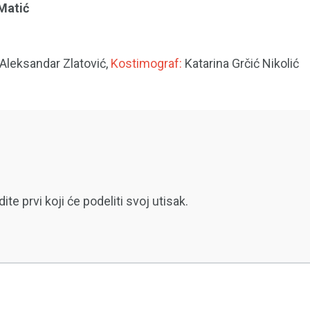
Matić
Aleksandar Zlatović,
Kostimograf:
Katarina Grčić Nikolić
 prvi koji će podeliti svoj utisak.