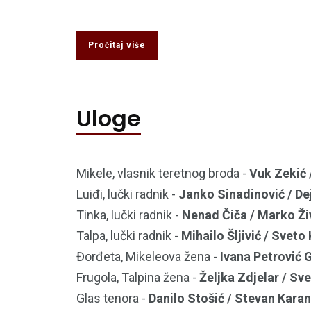
Pročitaj više
Uloge
Mikele, vlasnik teretnog broda -
Vuk Zekić 
Luiđi, lučki radnik -
Janko Sinadinović / D
Tinka, lučki radnik -
Nenad Čiča / Marko Živ
Talpa, lučki radnik -
Mihailo Šljivić / Sveto
Đorđeta, Mikeleova žena -
Ivana Petrović 
Frugola, Talpina žena -
Željka Zdjelar / Sv
Glas tenora -
Danilo Stošić / Stevan Kara