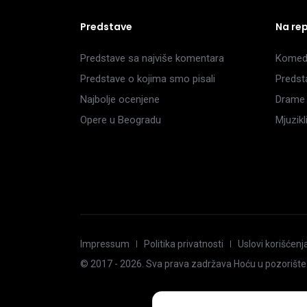
Predstave
Na re
Predstave sa najviše komentara
Komedi
Predstave o kojima smo pisali
Predst
Najbolje ocenjene
Drame 
Opere u Beogradu
Mjuzik
Impressum
Politika privatnosti
Uslovi korišćenj
© 2017 -
2026
. Sva prava zadržava Hoću u pozorište