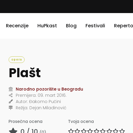
Recenzije
HuPkast
Blog
Festivali
Reperto
opera
Plašt
Narodno pozorište u Beogradu
Premijera:
09. mart 2016.
Autor:
Đakomo Pučini
Režija:
Dejan Miladinović
Prosečna ocena
Tvoja ocena
0
/ 10
(
0
)