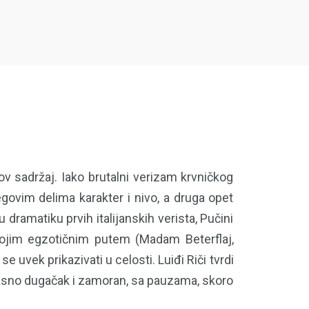
ov sadržaj. Iako brutalni verizam krvničkog
ovim delima karakter i nivo, a druga opet
dramatiku prvih italijanskih verista, Pučini
vojim egzotičnim putem (Madam Beterflaj,
se uvek prikazivati u celosti. Luiđi Riči tvrdi
 užasno dugačak i zamoran, sa pauzama, skoro