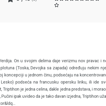
e Verdija. On u svojim delima daje verizmu nov pravac i n
 plotuna (Toska, Devojka sa zapada) određuju nekim njeg
ojoj koncepciji u jednom činu, podsećaju na koncentrovanu 
esko) podseća na francusku opersku liriku, ili ide s
t, Triptihon je jedna celina, dakle jedna predstava, i morao 
, Pučini ipak uvideo da je tako davan izjedna, Triptihon
or&ldq...