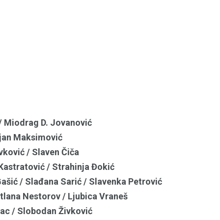
/ Miodrag D. Jovanović
ejan Maksimović
ković / Slaven Čiča
 Kastratović / Strahinja Đokić
Gašić / Slađana Sarić / Slavenka Petrović
etlana Nestorov / Ljubica Vraneš
nac / Slobodan Živković