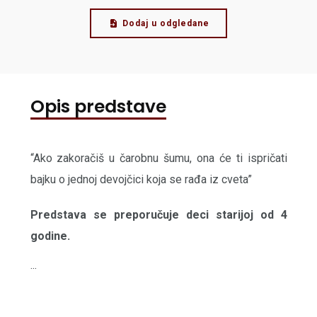
Dodaj u odgledane
Opis predstave
“Ako zakoračiš u čarobnu šumu, ona će ti ispričati
bajku o jednoj devojčici koja se rađa iz cveta”
Predstava se preporučuje deci starijoj od 4
godine.
...