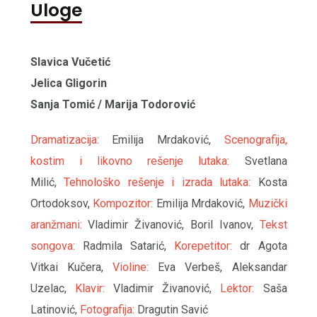
Uloge
Slavica Vučetić
Jelica Gligorin
Sanja Tomić / Marija Todorović
Dramatizacija:
Emilija Mrdaković,
Scenografija,
kostim i likovno rešenje lutaka:
Svetlana
Milić,
Tehnološko rešenje i izrada lutaka:
Kosta
Ortodoksov,
Kompozitor:
Emilija Mrdaković,
Muzički
aranžmani:
Vladimir Živanović, Boril Ivanov,
Tekst
songova:
Radmila Satarić,
Korepetitor:
dr Agota
Vitkai Kučera,
Violine:
Eva Verbeš, Aleksandar
Uzelac,
Klavir:
Vladimir Živanović,
Lektor:
Saša
Latinović,
Fotografija:
Dragutin Savić