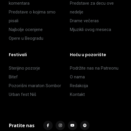
komentara
Predstave za decu ove
Predstave o kojima smo
nedelje
pisali
Drame večeras
Najbolje ocenjene
Mjuzikli ovog meseca
Opere u Beogradu
Festivali
Hoću u pozorište
Sterijino pozorje
Podržite nas na Patreonu
Bitef
O nama
Pozorišni maraton Sombor
Redakcija
Urban fest Niš
Kontakt
Pratite nas