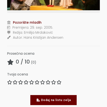
Pozorište mladih
Premijera:
29. sep. 2005.
Režija:
Emilija Mrdaković
Autor:
Hans Kristijan Andersen
Prosečna ocena
0
/ 10
(
0
)
Tvoja ocena
Dodaj na listu zelja