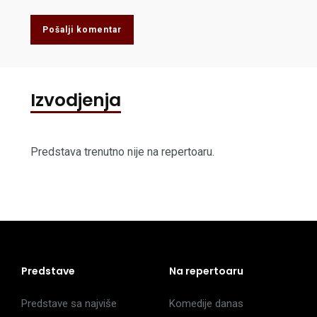
Pošalji komentar
Izvodjenja
Predstava trenutno nije na repertoaru.
Predstave
Na repertoaru
Predstave sa najviše
Komedije danas