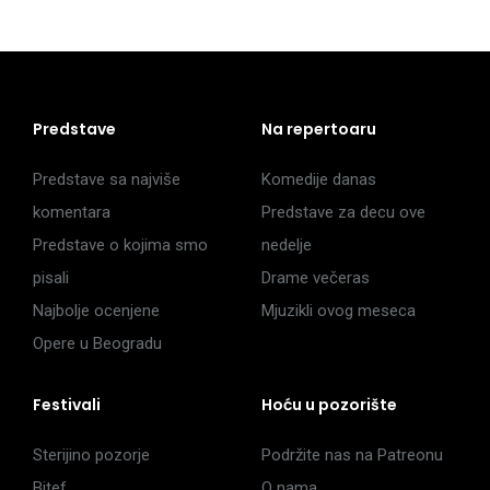
Predstave
Na repertoaru
Predstave sa najviše
Komedije danas
komentara
Predstave za decu ove
Predstave o kojima smo
nedelje
pisali
Drame večeras
Najbolje ocenjene
Mjuzikli ovog meseca
Opere u Beogradu
Festivali
Hoću u pozorište
Sterijino pozorje
Podržite nas na Patreonu
Bitef
O nama