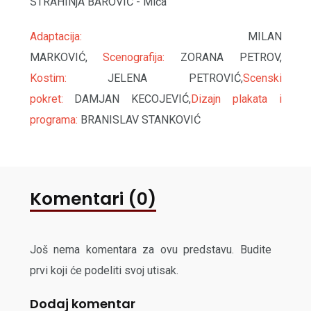
STRAHINjA BAROVIĆ - Mića
Adaptacija:
MILAN
MARKOVIĆ,
Scenografija:
ZORANA PETROV,
Kostim:
JELENA PETROVIĆ,
Scenski
pokret:
DAMJAN KECOJEVIĆ,
Dizajn plakata i
programa:
BRANISLAV STANKOVIĆ
Komentari (0)
Još nema komentara za ovu predstavu. Budite
prvi koji će podeliti svoj utisak.
Dodaj komentar