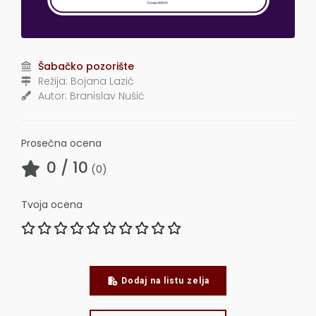
Šabačko pozorište
Režija:
Bojana Lazić
Autor:
Branislav Nušić
Prosečna ocena
0
/ 10
(
0
)
Tvoja ocena
Dodaj na listu zelja