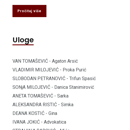
Pročitaj više
Uloge
VAN TOMAŠEVIĆ - Agaton Arsić
VLADIMIR MILOJEVIĆ - Proka Purić
SLOBODAN PETRANOVIĆ - Trifun Spasić
SONjA MILOJEVIĆ - Danica Stanimirović
ANETA TOMAŠEVIĆ - Sarka
ALEKSANDRA RISTIĆ - Simka
DEANA KOSTIĆ - Gina
IVANA JOKIĆ - Advokatica