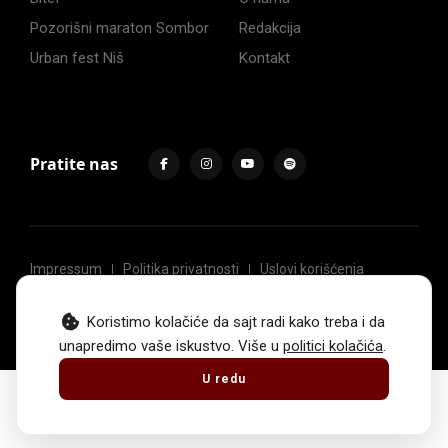
Pozorišni maraton Sombor
Redakcija
Urban fest Niš
Kontakt
Pratite nas
Impressum
Politika privatnosti
Uslovi korišćenja
© 2017 -
2026
. Sva prava zadržava Hoću u pozorište.
Koristimo kolačiće da sajt radi kako treba i da
unapredimo vaše iskustvo. Više u
politici kolačića
.
U redu