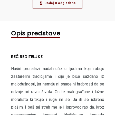
Dodaj u odgledane
Opis predstave
REČ REDITELJKE
Nušić pronalazi nadahnuće u ljudima koji robuju
zastarelim tradicijama i čije je biće sazdano iz
malodušnosti, jer nemaju ni snage ni hrabrosti da se
odvoje od ravni života. On te malograđane i lažne
moraliste kritikuje i ruga im se. Ja ih se iskreno
plašim. I baš taj strah me je i isprovocirao da, kroz
osavremenjen koncept Nušićevog komada