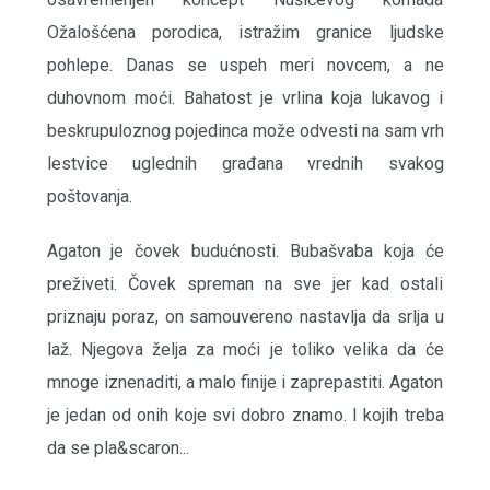
Ožalošćena porodica, istražim granice ljudske
pohlepe. Danas se uspeh meri novcem, a ne
duhovnom moći. Bahatost je vrlina koja lukavog i
beskrupuloznog pojedinca može odvesti na sam vrh
lestvice uglednih građana vrednih svakog
poštovanja.
Agaton je čovek budućnosti. Bubašvaba koja će
preživeti. Čovek spreman na sve jer kad ostali
priznaju poraz, on samouvereno nastavlja da srlja u
laž. Njegova želja za moći je toliko velika da će
mnoge iznenaditi, a malo finije i zaprepastiti. Agaton
je jedan od onih koje svi dobro znamo. I kojih treba
da se pla&scaron...