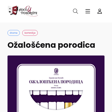
drama
komedija
Ožalošćena porodica