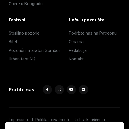
Opere u Beogradu
Festivali
Hoću u pozorište
Sterijino pozorje
Podržite nas na Patreonu
Bitef
O nama
Pozorišni maraton Sombor
Redakcija
Urban fest Niš
Kontakt
Pratite nas
Impressum
Politika privatnosti
Uslovi korišćenja
© 2017 -
2026
. Sva prava zadržava Hoću u pozorište.