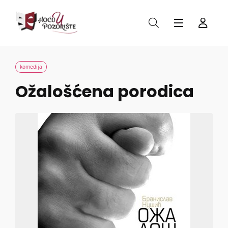
komedija
Ožalošćena porodica