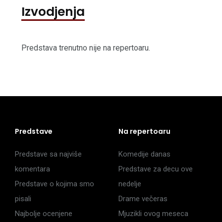
Izvodjenja
Predstava trenutno nije na repertoaru.
Predstave
Na repertoaru
Predstave sa najviše
Komedije danas
komentara
Predstave za decu ove
Predstave o kojima smo
nedelje
pisali
Drame večeras
Najbolje ocenjene
Mjuzikli ovog meseca