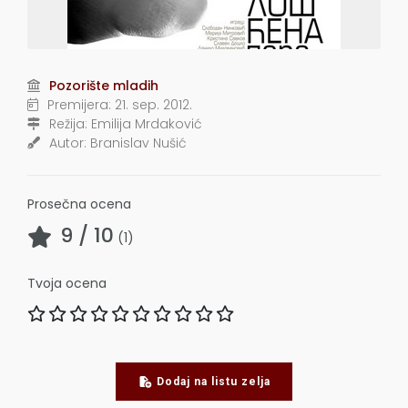
Pozorište mladih
Premijera:
21. sep. 2012.
Režija:
Emilija Mrdaković
Autor:
Branislav Nušić
Prosečna ocena
9
/ 10
(
1
)
Tvoja ocena
Dodaj na listu zelja