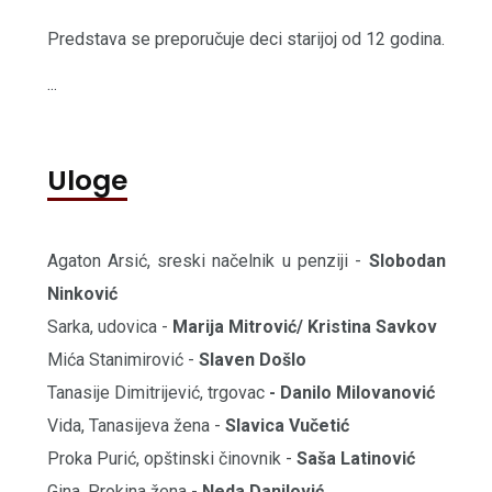
Predstava se preporučuje deci starijoj od 12 godina.
...
Uloge
Agaton Arsić, sreski načelnik u penziji -
Slobodan
Ninković
Sarka, udovica -
Marija Mitrović/ Kristina Savkov
Mića Stanimirović -
Slaven Došlo
Tanasije Dimitrijević, trgovac
- Danilo Milovanović
Vida, Tanasijeva žena -
Slavica Vučetić
Proka Purić, opštinski činovnik -
Saša Latinović
Gina, Prokina žena -
Neda Danilović