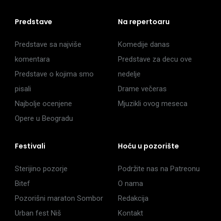
Predstave
Na repertoaru
Predstave sa najviše
Komedije danas
komentara
Predstave za decu ove
Predstave o kojima smo
nedelje
pisali
Drame večeras
Najbolje ocenjene
Mjuzikli ovog meseca
Opere u Beogradu
Festivali
Hoću u pozorište
Sterijino pozorje
Podržite nas na Patreonu
Bitef
O nama
Pozorišni maraton Sombor
Redakcija
Urban fest Niš
Kontakt