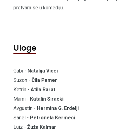
pretvara se u komediju.
...
Uloge
Gabi -
Natalija Vicei
Suzon -
Čila Pamer
Ketrin -
Atila Barat
Mami -
Katalin Siracki
Avgustin -
Hermina G. Erdelji
Šanel -
Petronela Kermeci
Luiz -
Žuža Kalmar