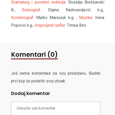
Dramaturg i asistent reditelja:
Rozalija Brešćanski
B.,
Scenograf:
Dijana Radosavljević k.g.,
Kostimograf:
Marko Marasiuk k.g. ,
Muzika:
Irena
Popović k.g.,
Inspicijent/sufler:
Timea Biro
Komentari (0)
Još nema komentara za ovu predstavu. Budite
prvi koji će podeliti svoj utisak.
Dodaj komentar