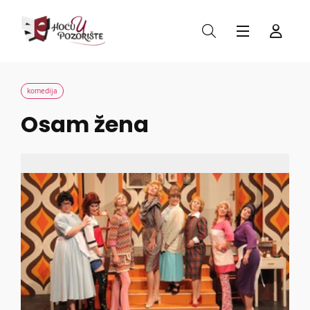
komedija
Osam žena