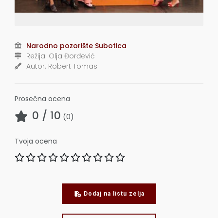
Narodno pozorište Subotica
Režija:
Olja Đorđević
Autor:
Robert Tomas
Prosečna ocena
0
/ 10
(
0
)
Tvoja ocena
Dodaj na listu zelja