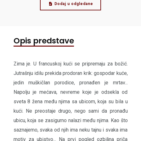
Dodaj u odgledane
Opis predstave
Zima je. U francuskoj kući se pripremaju za božić.
Jutrašnju idilu prekida prodoran krik: gospodar kuće,
jedin muškičlan porodice, pronađen je mrtav...
Napolju je mećava, nevreme koje je odsekla od
sveta 8 žena među njima sa ubicom, koja su bila u
kući. Ne preostaje drugo, nego sami da pronađu
ubicu, koja se zasigurno nalazi među njima. Kao što
saznajemo, svaka od njih ima neku tajnu i svaka ima
motiv za ubistvo... Na prvi pogled ozbiljna priča