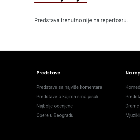
Predstava trenutno nije na repertoaru.
Predstave
Na re
Predstave sa najviše komentara
Komedi
Predstave o kojima smo pisali
Predst
Najbolje ocenjene
Drame 
Opere u Beogradu
Mjuzik