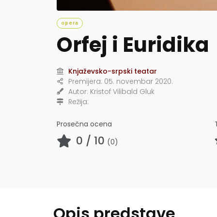
opera
Orfej i Euridika
Knjaževsko-srpski teatar
Premijera:
05. novembar 2020.
Autor:
Kristof Vilibald Gluk
Režija:
Prosečna ocena
0
/ 10
(
0
)
Opis predstave