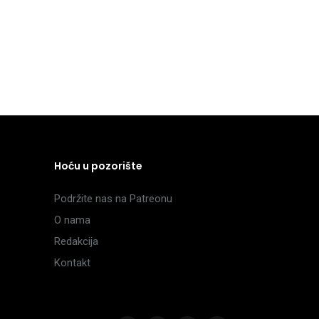
Hoću u pozorište
Podržite nas na Patreonu
O nama
Redakcija
Kontakt