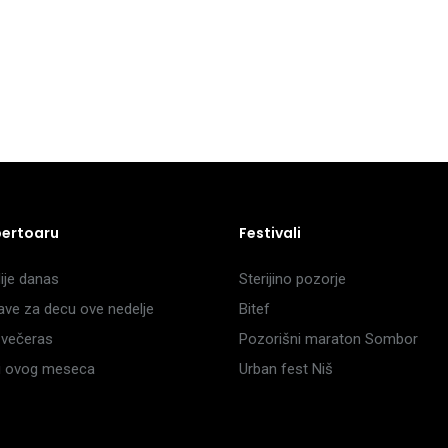
pertoaru
Festivali
je danas
Sterijino pozorje
ave za decu ove nedelje
Bitef
večeras
Pozorišni maraton Sombor
li ovog meseca
Urban fest Niš