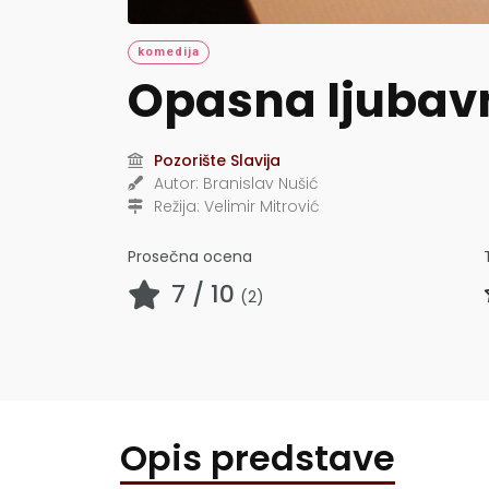
komedija
Opasna ljubav
Pozorište Slavija
Autor:
Branislav Nušić
Režija:
Velimir Mitrović
Prosečna ocena
7
/ 10
(
2
)
Opis predstave