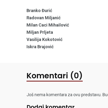
Branko Đurić
Radovan Miljanić
Milan Caci Mihailović
Miljan Prljeta
Vasilija Kokotović
Iskra Brajović
Komentari (0)
Još nema komentara za ovu predstavu. Budite
Dodaj komentar