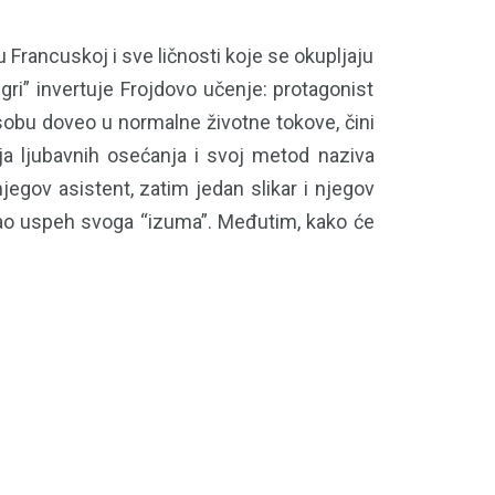
Francuskoj i sve ličnosti koje se okupljaju
gri” invertuje Frojdovo učenje: protagonist
 osobu doveo u normalne životne tokove, čini
ja ljubavnih osećanja i svoj metod naziva
njegov asistent, zatim jedan slikar i njegov
 kao uspeh svoga “izuma”. Međutim, kako će