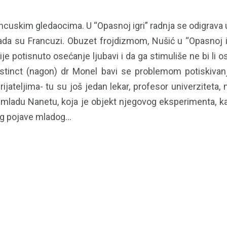
uskim gledaocima. U “Opasnoj igri” radnja se odigrava u 
rada su Francuzi. Obuzet frojdizmom, Nušić u “Opasnoj i
je potisnuto osećanje ljubavi i da ga stimuliše ne bi li
instinct (nagon) dr Monel bavi se problemom potiskivan
ateljima- tu su još jedan lekar, profesor univerziteta, 
lja mladu Nanetu, koja je objekt njegovog eksperimenta,
g pojave mladog...