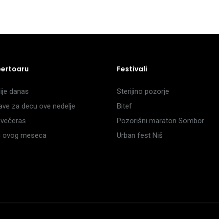
pertoaru
Festivali
je danas
Sterijino pozorje
ave za decu ove nedelje
Bitef
večeras
Pozorišni maraton Sombor
li ovog meseca
Urban fest Niš