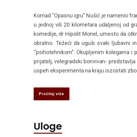
Komad “Opasnu igru” Nušić je namenio franc
u jednoj vili 20 kilometara udaljenoj od g
komedije, dr Hipolit Monel, umesto da otkri
obratno. Težeći da uguši svaki ljubavni 
“psihotehnikom”. Okupljenim kolegama i prij
prijatelj, velegradski bonvivan- predstav
uspeh eksperimenta na kraju iszostati zbo
Pročitaj više
Uloge