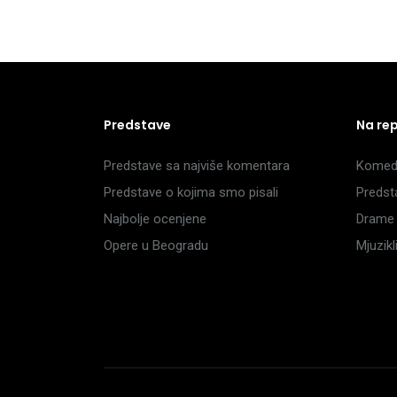
Predstave
Na re
Predstave sa najviše komentara
Komedi
Predstave o kojima smo pisali
Predst
Najbolje ocenjene
Drame 
Opere u Beogradu
Mjuzik