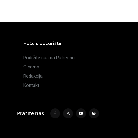
Hoću u pozorište
Podržite nas na Patreonu
O nama
Redakcija
Kontakt
Pratite nas