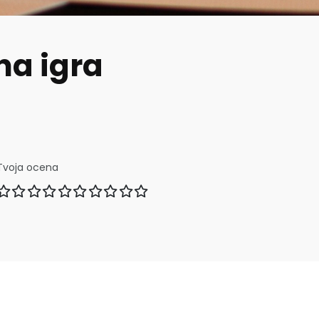
na igra
Tvoja ocena