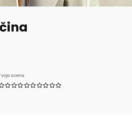
ičina
Tvoja ocena