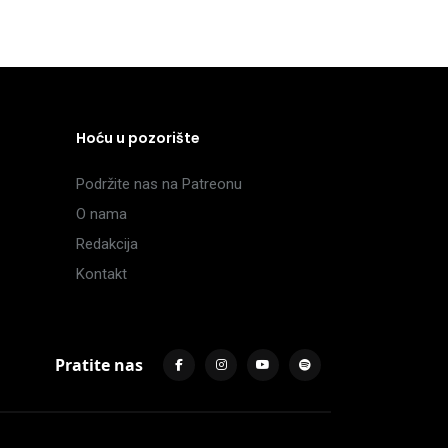
Hoću u pozorište
Podržite nas na Patreonu
O nama
Redakcija
Kontakt
Pratite nas