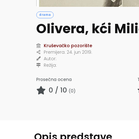
drama
Olivera, kći Mil
Kruševačko pozorište
Premijera:
24. jun 2019.
Autor:
Režija:
Prosečna ocena
0
/ 10
(
0
)
Opis predstave