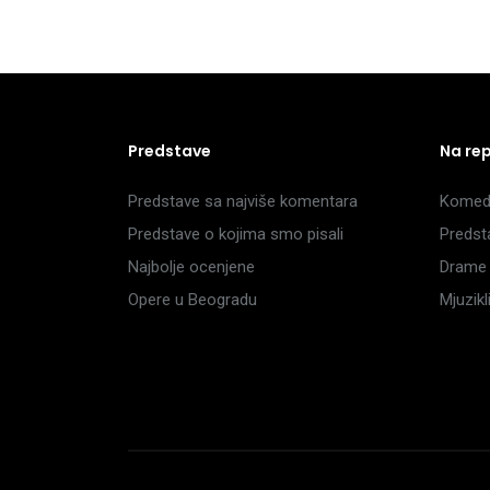
Predstave
Na re
Predstave sa najviše komentara
Komedi
Predstave o kojima smo pisali
Predst
Najbolje ocenjene
Drame 
Opere u Beogradu
Mjuzik