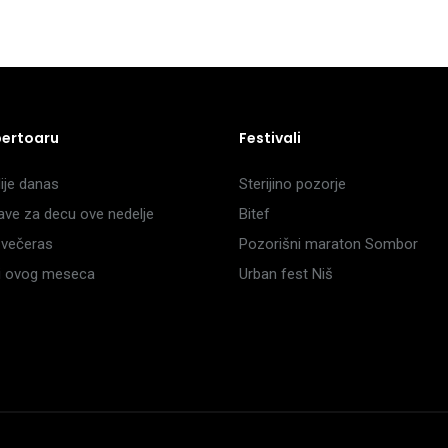
pertoaru
Festivali
je danas
Sterijino pozorje
ave za decu ove nedelje
Bitef
večeras
Pozorišni maraton Sombor
li ovog meseca
Urban fest Niš