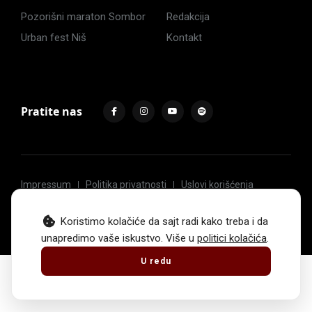
Pozorišni maraton Sombor
Redakcija
Urban fest Niš
Kontakt
Pratite nas
Impressum
Politika privatnosti
Uslovi korišćenja
© 2017 -
2026
. Sva prava zadržava Hoću u pozorište.
Koristimo kolačiće da sajt radi kako treba i da
unapredimo vaše iskustvo. Više u
politici kolačića
.
U redu