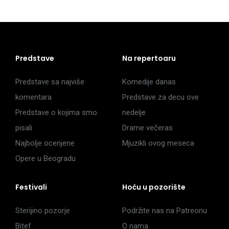
Predstave
Na repertoaru
Predstave sa najviše
Komedije danas
komentara
Predstave za decu ove
Predstave o kojima smo
nedelje
pisali
Drame večeras
Najbolje ocenjene
Mjuzikli ovog meseca
Opere u Beogradu
Festivali
Hoću u pozorište
Sterijino pozorje
Podržite nas na Patreonu
Bitef
O nama