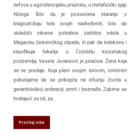
šefova u egzistencijalnu prazninu, u metafizički zjap
Ničega. Bilo da je posvećena staranju o
blagoutrobiju tela svojih nadređenih, bilo da
skladišti nikome potrebna zaštitna odela u
Magacinu železničkog otpada, ili pak da indeksira i
klasifikuje fekalije u Čistilištu klozetskog
podzemlja, Vesela Jovanović je junačica. Žena koja
se ne predaje. Koja pleni svojim sirovim, notornim
pokušajima da se prikopča na infuziju života u
gerantološkoj ordinaciji smrti i beznađa. Zubima se
hvatajući za nit, za...
Pročitaj više