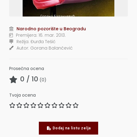
Narodno pozorište u Beogradu
Premijera:
16. mar. 2013.
Režija:
Đurđa Tešić
Autor:
Gorana Balančević
Prosečna ocena
0
/ 10
(
0
)
Tvoja ocena
Dodaj na listu zelja