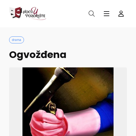
drama
Ogvožđena