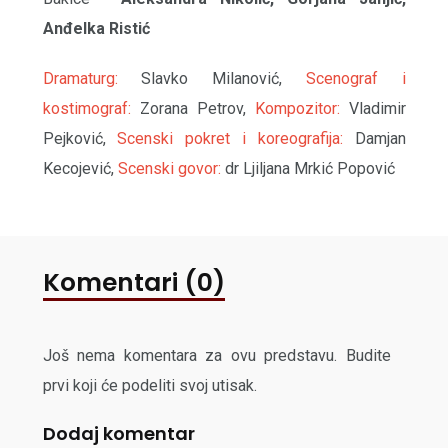
Anđelka Ristić
Dramaturg:
Slavko Milanović,
Scenograf i
kostimograf:
Zorana Petrov,
Kompozitor:
Vladimir
Pejković,
Scenski pokret i koreografija:
Damjan
Kecojević,
Scenski govor:
dr Ljiljana Mrkić Popović
Komentari (0)
Još nema komentara za ovu predstavu. Budite
prvi koji će podeliti svoj utisak.
Dodaj komentar