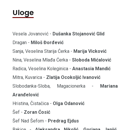
Uloge
Vesela Jovanović -
Dušanka Stojanović Glid
Dragan -
Miloš Đorđević
Sanja, Veselina Starija Ćerka -
Marija Vicković
Nina, Veselina Mlađa Ćerka -
Sloboda Mićalović
Radica, Veselina Koleginica -
Anastasia Mandić
Mitra, Kuvarica -
Zlatija Ocokoljić Ivanović
Slobodanka-Sloba, Magacionerka -
Mariana
Aranđelović
Hristina, Čistačica -
Olga Odanović
Šef -
Zoran Ćosić
Šef Nad Šefom -
Predrag Ejdus
Bakice -
Aleksandra Nikolić, Gorjana Janjić,