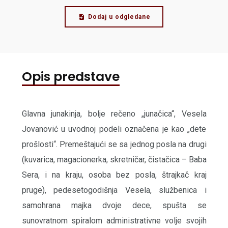
Dodaj u odgledane
Opis predstave
Glavna junakinja, bolje rečeno „junačica“, Vesela
Jovanović u uvodnoj podeli označena je kao „dete
prošlosti“. Premeštajući se sa jednog posla na drugi
(kuvarica, magacionerka, skretničar, čistačica – Baba
Sera, i na kraju, osoba bez posla, štrajkač kraj
pruge), pedesetogodišnja Vesela, službenica i
samohrana majka dvoje dece, spušta se
sunovratnom spiralom administrativne volje svojih