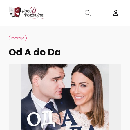
komedija
Od A do Da