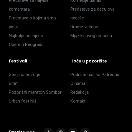
Predstave sa najviše
Komedije danas
komentara
Predstave za decu ove
Predstave o kojima smo
nedelje
pisali
Drame večeras
Najbolje ocenjene
Mjuzikli ovog meseca
Opere u Beogradu
Festivali
Hoću u pozorište
Sterijino pozorje
Podržite nas na Patreonu
Bitef
O nama
Pozorišni maraton Sombor
Redakcija
Urban fest Niš
Kontakt