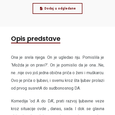
Dodaj u odgledane
Opis predstave
Ona je srela njega. On je ugledao nju. Pomislila je
‘Možda je on pravi?’. On je pomislio da je ona…Ne,
ne…nije ovo još jedna obična priča o ženi i muškarcu.
Ovo je priča o ljubavi, i svemu kroz šta ljubav prolazi
od prvog susretA do sudbonosnog DA.
Komedija ‘od A do DA’, prati razvoj ljubavne veze
kroz situacije ovde , danas, sada. I dok se glavna