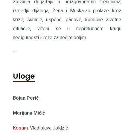
zbivanja događaju u neizgovorenim trenucima,
izmedju dijaloga, Žena i Muškarac prolaze kroz
krize, sumnje, uspone, padove, komične životne
situacije, vrteći se u neprekidnom krugu
nesigurnosti i želje za nečim boljim.
...
Uloge
Bojan Perić
Marijana Mićić
Kostim:
Vladislava Joldžić