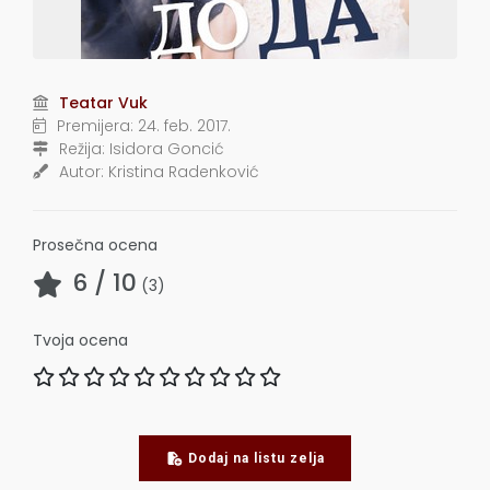
Teatar Vuk
Premijera:
24. feb. 2017.
Režija:
Isidora Goncić
Autor:
Kristina Radenković
Prosečna ocena
6
/ 10
(
3
)
Tvoja ocena
Dodaj na listu zelja