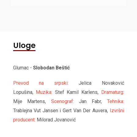
Uloge
Glumac -
Slobodan Beštić
Prevod na srpski:
Jelica Novaković
Lopušina,
Muzika:
Stef Kamil Karlens,
Dramaturg:
Mije Martens,
Scenograf:
Jan Fabr,
Tehnika:
Trablejna Vut Jansen i Gert Van Der Auvera,
Izvršni
producent:
Milorad Jovanović