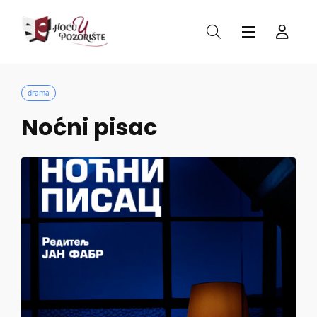
drama
Noćni pisac