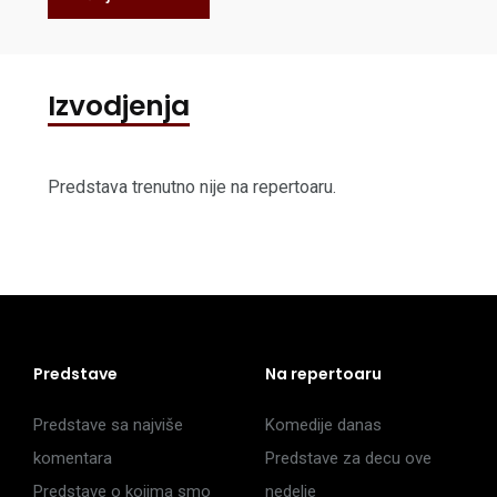
Izvodjenja
Predstava trenutno nije na repertoaru.
Predstave
Na repertoaru
Predstave sa najviše
Komedije danas
komentara
Predstave za decu ove
Predstave o kojima smo
nedelje