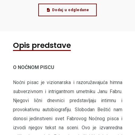
Dodaj u odgledane
Opis predstave
O NOĆNOM PISCU
Noćni pisac je vizionarska i razoružavajuća himna
subverzivnom i intrigantnom umetniku Janu Fabru.
Njegovi lični dnevnici predstavljaju intimnu i
provokativnu autobiografiju. Slobodan Beštić nam
donosi jedinstveni svet Fabrovog Noćnog pisca i
izvodi njegov tekst na sceni. Ovo je izvanredna