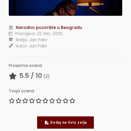
Narodno pozorište u Beogradu
Premijera:
22. feb. 2020.
Režija:
Jan Fabr
Autor:
Jan Fabr
Prosečna ocena
5.5
/ 10
(
2
)
Tvoja ocena
Dodaj na listu zelja