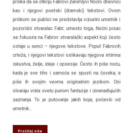
prilika da se otkriju Fabrovi zanimljivi Noćni dnevnici
kao i njegovi poetski (dramski) tekstovi. Ovom
prilikom se publici ne predstavlja vizuelni umetnik i
pozorišni stvaralac Fabr; umesto toga, Noćni pisac
se fokusira na Fabrov stvaralački aspekt koji često
ostaje u senci – njegove tekstove. Poput Fabrovih
crteža, i njegovi tekstovi oslikavaju njegova intimna
iskustva, želje, ideje i opsesije. Često ih piše noću,
kada je sve tiho i samoća se spusti na čoveka, a
piše ih svojim veoma originalnim jezikom. Oni
otvaraju vrata svetu punom fantazije i iznenađujućih
saznanja. To je putovanje jakih boja, počevši od
umetnik...
Pročitaj više