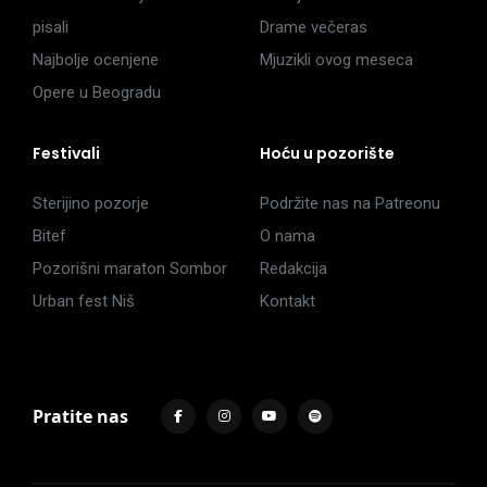
pisali
Drame večeras
Najbolje ocenjene
Mjuzikli ovog meseca
Opere u Beogradu
Festivali
Hoću u pozorište
Sterijino pozorje
Podržite nas na Patreonu
Bitef
O nama
Pozorišni maraton Sombor
Redakcija
Urban fest Niš
Kontakt
Pratite nas