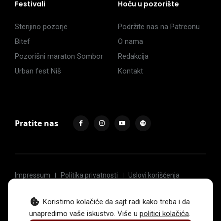
Festivali
Hoću u pozorište
Sterijino pozorje
Podržite nas na Patreonu
Bitef
O nama
Pozorišni maraton Sombor
Redakcija
Urban fest Niš
Kontakt
Pratite nas
Impressum
Politika privatnosti
Uslovi korišćenja
© 2017 -
2026
. Sva prava zadržava Hoću u pozorište.
Koristimo kolačiće da sajt radi kako treba i da
unapredimo vaše iskustvo. Više u
politici kolačića
.