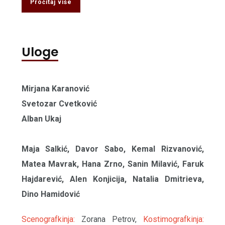
Pročitaj više
Uloge
Mirjana Karanović
Svetozar Cvetković
Alban Ukaj
Maja Salkić, Davor Sabo, Kemal Rizvanović,
Matea Mavrak, Hana Zrno, Sanin Milavić, Faruk
Hajdarević, Alen Konjicija, Natalia Dmitrieva,
Dino Hamidović
Scenografkinja:
Zorana Petrov,
Kostimografkinja: