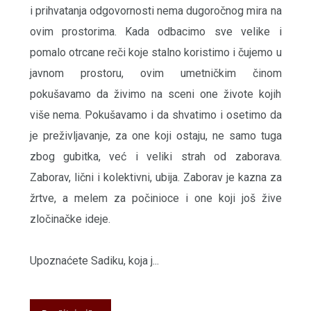
i prihvatanja odgovornosti nema dugoročnog mira na
ovim prostorima. Kada odbacimo sve velike i
pomalo otrcane reči koje stalno koristimo i čujemo u
javnom prostoru, ovim umetničkim činom
pokušavamo da živimo na sceni one živote kojih
više nema. Pokušavamo i da shvatimo i osetimo da
je preživljavanje, za one koji ostaju, ne samo tuga
zbog gubitka, već i veliki strah od zaborava.
Zaborav, lični i kolektivni, ubija. Zaborav je kazna za
žrtve, a melem za počinioce i one koji još žive
zločinačke ideje.
Upoznaćete Sadiku, koja j...