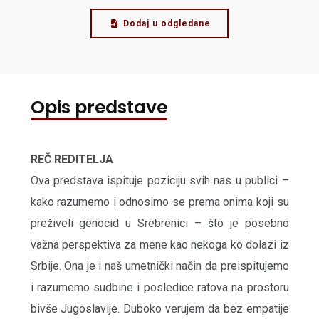
Dodaj u odgledane
Opis predstave
REČ REDITELJA
Ova predstava ispituje poziciju svih nas u publici –
kako razumemo i odnosimo se prema onima koji su
preživeli genocid u Srebrenici – što je posebno
važna perspektiva za mene kao nekoga ko dolazi iz
Srbije. Ona je i naš umetnički način da preispitujemo
i razumemo sudbine i posledice ratova na prostoru
bivše Jugoslavije. Duboko verujem da bez empatije