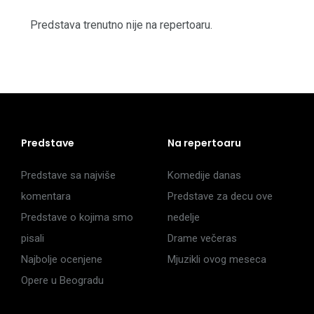
Predstava trenutno nije na repertoaru.
Predstave
Na repertoaru
Predstave sa najviše
Komedije danas
komentara
Predstave za decu ove
Predstave o kojima smo
nedelje
pisali
Drame večeras
Najbolje ocenjene
Mjuzikli ovog meseca
Opere u Beogradu