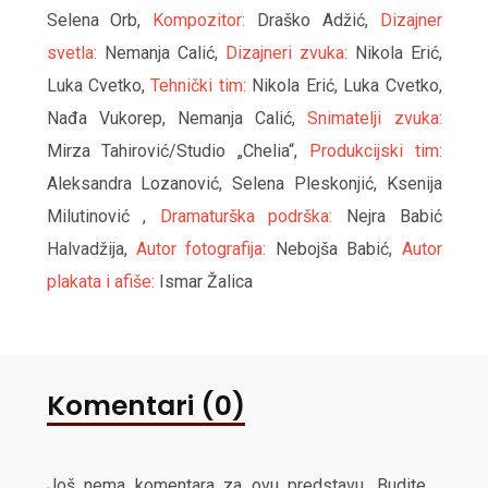
Selena Orb,
Kompozitor:
Draško Adžić,
Dizajner
svetla:
Nemanja Calić,
Dizajneri zvuka:
Nikola Erić,
Luka Cvetko,
Tehnički tim:
Nikola Erić, Luka Cvetko,
Nađa Vukorep, Nemanja Calić,
Snimatelji zvuka:
Mirza Tahirović/Studio „Chelia“,
Produkcijski tim:
Aleksandra Lozanović, Selena Pleskonjić, Ksenija
Milutinović ,
Dramaturška podrška:
Nejra Babić
Halvadžija,
Autor fotografija:
Nebojša Babić,
Autor
plakata i afiše:
Ismar Žalica
Komentari (0)
Još nema komentara za ovu predstavu. Budite