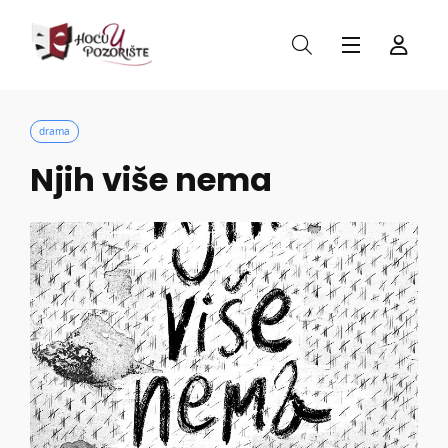
drama
Njih više nema