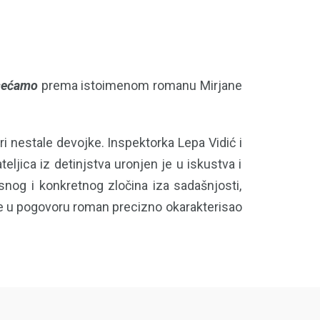
 sećamo
prema istoimenom romanu Mirjane
tri nestale devojke. Inspektorka Lepa Vidić i
eljica iz detinjstva uronjen je u iskustva i
nog i konkretnog zločina iza sadašnjosti,
ć je u pogovoru roman precizno okarakterisao