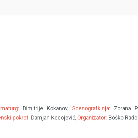
amaturg:
Dimitrije Kokanov,
Scenografkinja:
Zorana P
nski pokret:
Damjan Kecojević,
Organizator:
Boško Radon