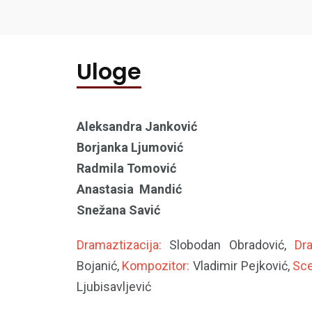
Uloge
Aleksandra Janković
Borjanka Ljumović
Radmila Tomović
Anastasia Mandić
Snežana Savić
Dramaztizacija:
Slobodan Obradović,
Dr
Bojanić,
Kompozitor:
Vladimir Pejković,
Sce
Ljubisavljević