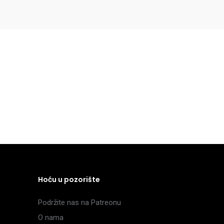
Hoću u pozorište
Podržite nas na Patreonu
O nama