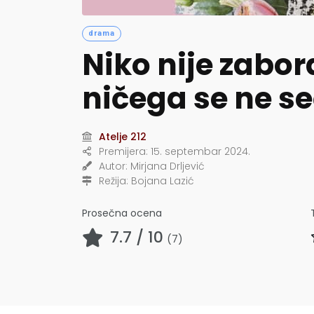
drama
Niko nije zabor
ničega se ne 
Atelje 212
Premijera:
15. septembar 2024.
Autor:
Mirjana Drljević
Režija:
Bojana Lazić
Prosečna ocena
7.7
/ 10
(
7
)