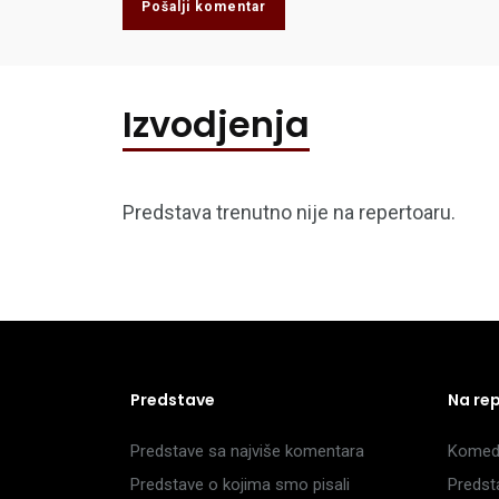
Pošalji komentar
Izvodjenja
Predstava trenutno nije na repertoaru.
Predstave
Na re
Predstave sa najviše komentara
Komedi
Predstave o kojima smo pisali
Predst