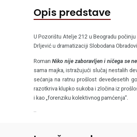
Opis predstave
U Pozorištu Atelje 212 u Beogradu počinj
Drljević u dramatizaciji Slobodana Obradović
Roman
Niko nije zaboravljen i ničega se 
sama majka, istražujući slučaj nestalih dev
sećanja na ratnu prošlost devedesetih go
razotkriva klupko sukoba i zločina iz prošl
i kao „forenziku kolektivnog pamćenja“.
...