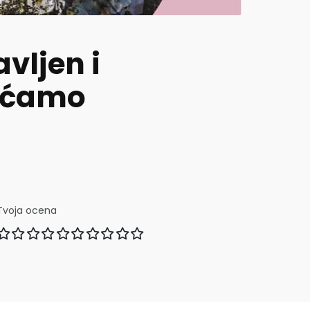
avljen i
sećamo
Tvoja ocena