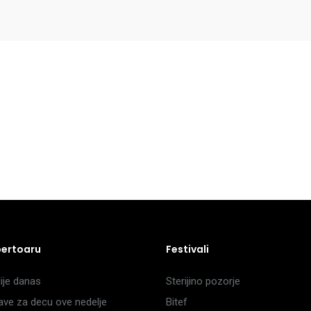
pertoaru
Festivali
je danas
Sterijino pozorje
ave za decu ove nedelje
Bitef