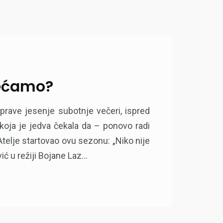
sećamo?
rave jesenje subotnje večeri, ispred
 koja je jedva čekala da – ponovo radi
telje startovao ovu sezonu: „Niko nije
ć u režiji Bojane Laz...