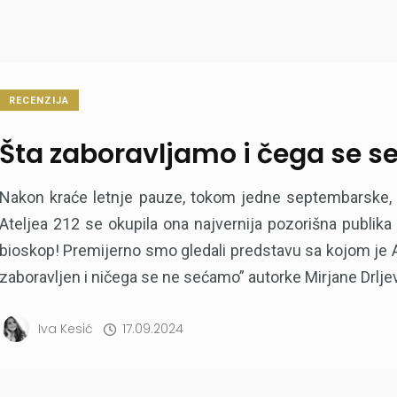
RECENZIJA
Šta zaboravljamo i čega se 
Nakon kraće letnje pauze, tokom jedne septembarske, p
Ateljea 212 se okupila ona najvernija pozorišna publika
bioskop! Premijerno smo gledali predstavu sa kojom je A
zaboravljen i ničega se ne sećamo” autorke Mirjane Drljevi
Iva Kesić
17.09.2024