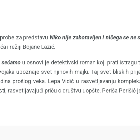
u probe za predstavu
Niko nije zaboravljen i ničega se ne
a i režiji Bojane Lazić.
ne sećamo
u osnovi je detektivski roman koji prati istragu 
ojaka upoznaje svet njihovih majki. Taj svet bliskih prijat
dina prošlog veka. Lepa Vidić u rasvetljavanju kompleks
osti, rasvetljavajući priču o društvu uopšte. Periša Periši