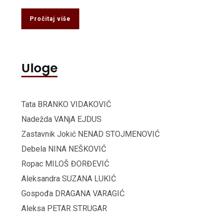
Pročitaj više
Uloge
Tata BRANKO VIDAKOVIĆ
Nadežda VANjA EJDUS
Zastavnik Jokić NENAD STOJMENOVIĆ
Debela NINA NEŠKOVIĆ
Ropac MILOŠ ĐORĐEVIĆ
Aleksandra SUZANA LUKIĆ
Gospođa DRAGANA VARAGIĆ
Aleksa PETAR STRUGAR