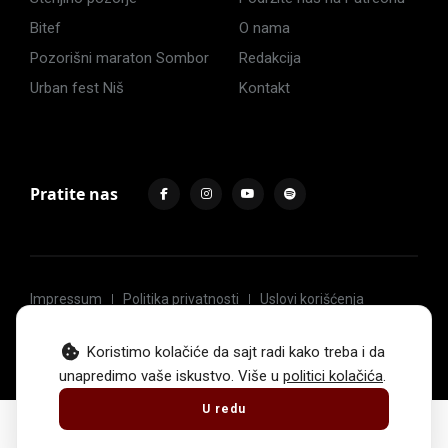
Bitef
O nama
Pozorišni maraton Sombor
Redakcija
Urban fest Niš
Kontakt
Pratite nas
Impressum
Politika privatnosti
Uslovi korišćenja
© 2017 -
2026
. Sva prava zadržava Hoću u pozorište.
Koristimo kolačiće da sajt radi kako treba i da
unapredimo vaše iskustvo. Više u
politici kolačića
.
U redu