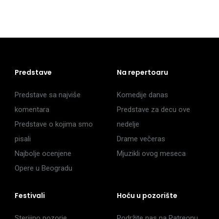
Predstave
Na repertoaru
Predstave sa najviše
Komedije danas
komentara
Predstave za decu ove
Predstave o kojima smo
nedelje
pisali
Drame večeras
Najbolje ocenjene
Mjuzikli ovog meseca
Opere u Beogradu
Festivali
Hoću u pozorište
Sterijino pozorje
Podržite nas na Patreonu