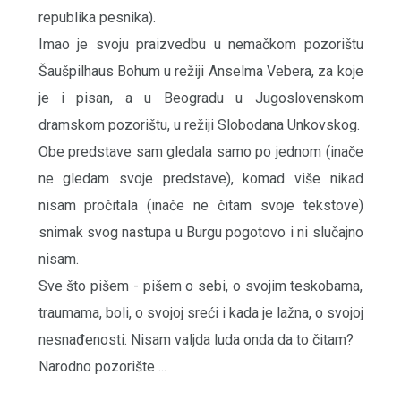
republika pesnika).
Imao je svoju praizvedbu u nemačkom pozorištu
Šaušpilhaus Bohum u režiji Anselma Vebera, za koje
je i pisan, a u Beogradu u Jugoslovenskom
dramskom pozorištu, u režiji Slobodana Unkovskog.
Obe predstave sam gledala samo po jednom (inače
ne gledam svoje predstave), komad više nikad
nisam pročitala (inače ne čitam svoje tekstove)
snimak svog nastupa u Burgu pogotovo i ni slučajno
nisam.
Sve što pišem - pišem o sebi, o svojim teskobama,
traumama, boli, o svojoj sreći i kada je lažna, o svojoj
nesnađenosti. Nisam valjda luda onda da to čitam?
Narodno pozorište ...