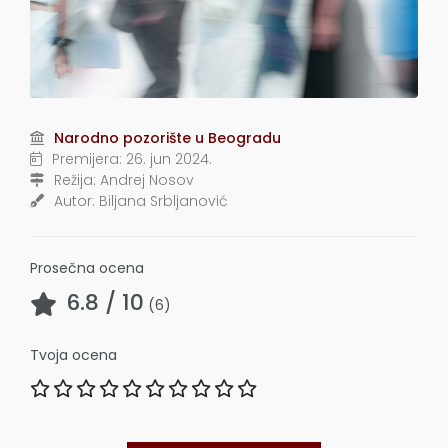
Narodno pozorište u Beogradu
Premijera:
26. jun 2024.
Režija:
Andrej Nosov
Autor:
Biljana Srbljanović
Prosečna ocena
6.8
/ 10
(
6
)
Tvoja ocena