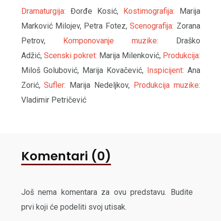
Dramaturgija:
Đorđe Kosić,
Kostimografija:
Marija
Marković Milojev, Petra Fotez,
Scenografija:
Zorana
Petrov,
Komponovanje muzike:
Draško
Adžić,
Scenski pokret:
Marija Milenković,
Produkcija:
Miloš Golubović, Marija Kovačević,
Inspicijent:
Ana
Zorić,
Sufler:
Marija Nedeljkov,
Produkcija muzike:
Vladimir Petričević
Komentari (0)
Još nema komentara za ovu predstavu. Budite
prvi koji će podeliti svoj utisak.