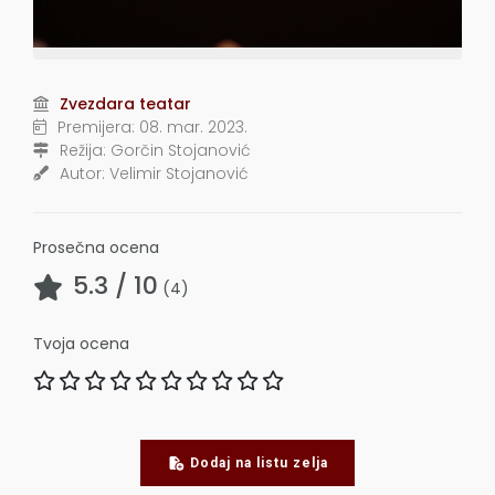
Zvezdara teatar
Premijera:
08. mar. 2023.
Režija:
Gorčin Stojanović
Autor:
Velimir Stojanović
Prosečna ocena
5.3
/ 10
(
4
)
Tvoja ocena
Dodaj na listu zelja