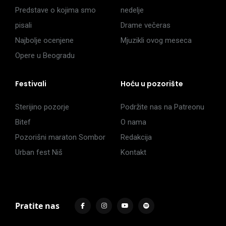
Predstave o kojima smo
nedelje
pisali
Drame večeras
Najbolje ocenjene
Mjuzikli ovog meseca
Opere u Beogradu
Festivali
Hoću u pozorište
Sterijino pozorje
Podržite nas na Patreonu
Bitef
O nama
Pozorišni maraton Sombor
Redakcija
Urban fest Niš
Kontakt
Pratite nas