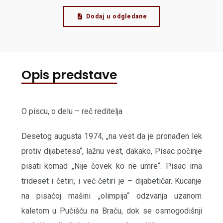
Dodaj u odgledane
Opis predstave
O piscu, o delu – reč reditelja
Desetog augusta 1974, „na vest da je pronađen lek
protiv dijabetesa“, lažnu vest, dakako, Pisac počinje
pisati komad „Nije čovek ko ne umre“. Pisac ima
trideset i četiri, i već četiri je – dijabetičar. Kucanje
na pisaćoj mašini „olimpija“ odzvanja uzanom
kaletom u Pučišću na Braču, dok se osmogodišnji