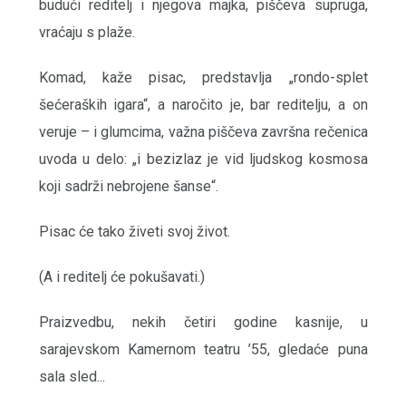
budući reditelj i njegova majka, piščeva supruga,
vraćaju s plaže.
Komad, kaže pisac, predstavlja „rondo-splet
šećeraških igara“, a naročito je, bar reditelju, a on
veruje – i glumcima, važna piščeva završna rečenica
uvoda u delo: „i bezizlaz je vid ljudskog kosmosa
koji sadrži nebrojene šanse“.
Pisac će tako živeti svoj život.
(A i reditelj će pokušavati.)
Praizvedbu, nekih četiri godine kasnije, u
sarajevskom Kamernom teatru ’55, gledaće puna
sala sled...