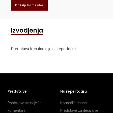
Pošalji komentar
Izvodjenja
Predstava trenutno nije na repertoaru.
Predstave
Na repertoaru
Predstave sa najviše
Komedije danas
komentara
Predstave za decu ove