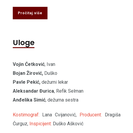
Pročitaj više
Uloge
Vojin Ćetković
, Ivan
Bojan Žirović,
Duško
Pavle Pekić,
dežurni lekar
Aleksandar Đurica
, Refik Selman
Anđelika Simić
, dežurna sestra
Kostimograf:
Lana Cvijanović,
Producent:
Dragiša
Ćurguz,
Inspicijent:
Duško Ašković