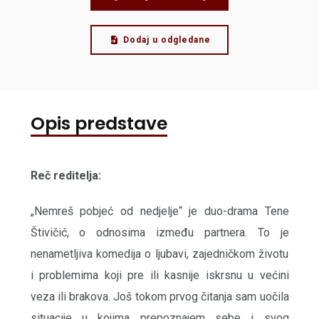
Dodaj u odgledane
Opis predstave
Reč reditelja:
„Nemreš pobjeć od nedjelje“ je duo-drama Tene
Štivičić, o odnosima između partnera. To je
nenametljiva komedija o ljubavi, zajedničkom životu
i problemima koji pre ili kasnije iskrsnu u većini
veza ili brakova. Još tokom prvog čitanja sam uočila
situacije u kojima prepoznajem sebe i svog