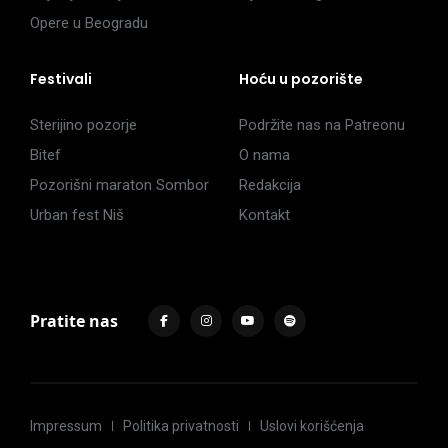
Opere u Beogradu
Festivali
Hoću u pozorište
Sterijino pozorje
Podržite nas na Patreonu
Bitef
O nama
Pozorišni maraton Sombor
Redakcija
Urban fest Niš
Kontakt
Pratite nas
Impressum
Politika privatnosti
Uslovi korišćenja