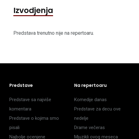
Izvodjenja
Predstava trenutno nije na repertoaru.
Predstave
Na repertoaru
Predstave sa najviše
Komedije danas
komentara
Predstave za decu ove
Predstave o kojima smo
nedelje
pisali
Drame večeras
Najbolje ocenjene
Mjuzikli ovog meseca