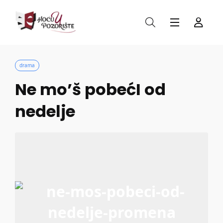
drama
Ne mo’š pobećI od
nedelje