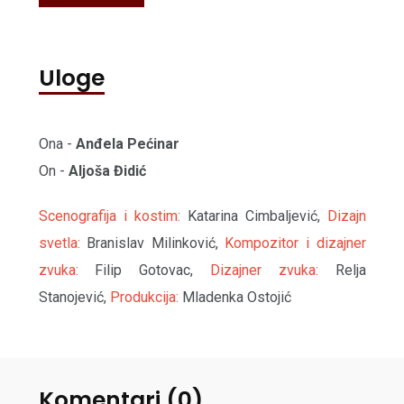
Uloge
Ona -
Anđela Pećinar
On -
Aljoša Đidić
Scenografija i kostim:
Katarina Cimbaljević,
Dizajn
svetla:
Branislav Milinković,
Kompozitor i dizajner
zvuka:
Filip Gotovac,
Dizajner zvuka:
Relja
Stanojević,
Produkcija:
Mladenka Ostojić
Komentari (0)