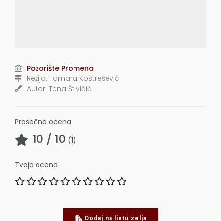
Pozorište Promena
Režija:
Tamara Kostrešević
Autor:
Tena Štivičić
Prosečna ocena
10
/ 10
(
1
)
Tvoja ocena
Dodaj na listu zelja