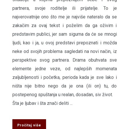
partnera, svoje roditelje ili prijatelje. To je
najverovatnije ono što me je najviše nateralo da se
zakačim za ovaj tekst i poželim da ga oživim i
predstavim publici, jer sam sigurna da će se mnogi
ljudi, kao i ja, u ovoj predstavi prepoznati i možda
neke od svojih problema sagledati na novi način, iz
perspektive svog partnera. Drama obuhvata sve
elemente jedne veze, od najlepših momenata
zaljubljenosti i početka, perioda kada je sve lako i
ništa nije bitno nego da je ona (ili on) tu, do
postepenog spuštanja u realan, dosadan, siv život.
Šta je ljubav i šta znači deliti ...
Pročitaj više