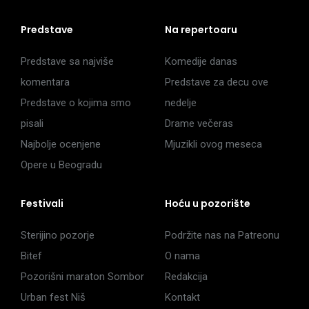
Predstave
Na repertoaru
Predstave sa najviše
Komedije danas
komentara
Predstave za decu ove
Predstave o kojima smo
nedelje
pisali
Drame večeras
Najbolje ocenjene
Mjuzikli ovog meseca
Opere u Beogradu
Festivali
Hoću u pozorište
Sterijino pozorje
Podržite nas na Patreonu
Bitef
O nama
Pozorišni maraton Sombor
Redakcija
Urban fest Niš
Kontakt