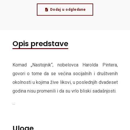
Dodaj u odgledane
Opis predstave
Komad „Nastojnik“, nobelovca Harolda Pintera,
govori o tome da se većina socijalnih i društvenih
okolnosti u kojima žive likovi, u poslednjih dvadeset
godina nisu promenili i da su vrlo bliski sadašnjosti.
...
Uloge