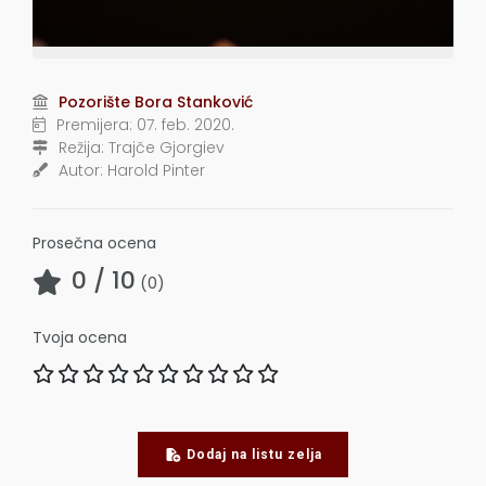
Pozorište Bora Stanković
Premijera:
07. feb. 2020.
Režija:
Trajče Gjorgiev
Autor:
Harold Pinter
Prosečna ocena
0
/ 10
(
0
)
Tvoja ocena
Dodaj na listu zelja