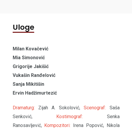
jednog mesta na drugo, sa zemlje u dubine
mora, ili u širine ...
Uloge
Milan Kovačević
Mia Simonović
Grigorije Jakišić
Vukašin Ranđelović
Sanja Mikitišin
Ervin Hadžimurtezić
Dramaturg:
Zijah A. Sokolović,
Scenograf:
Saša
Senković,
Kostimograf:
Senka
Ranosavljević,
Kompozitori:
Irena Popović, Nikola