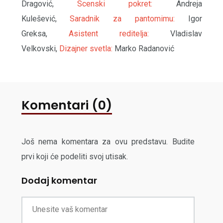
Dragović,
Scenski pokret:
Andreja
Kulešević,
Saradnik za pantomimu:
Igor
Greksa,
Asistent reditelja:
Vladislav
Velkovski,
Dizajner svetla:
Marko Radanović
Komentari (0)
Još nema komentara za ovu predstavu. Budite
prvi koji će podeliti svoj utisak.
Dodaj komentar