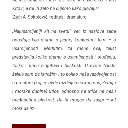
Kitovi, a mi ih zato ne čujemo kako pjevaju?
Zijah A. Sokolović, reditelj i dramaturg
„Najusamljeniji kit na svetu“ već iz naslova sebe
određuje kao dramu o jednoj konkretnoj temi – o
usamljenosti. Međutim, za mene ovaj tekst
predstavlja koliko dramu o usamljenosti i otuđenju,
toliko i priču o ljubavi i bliskosti. U ovom tekstu
želela sam da istražim i to koliko naša razdvojenost
u prostoru (koji je ovde razdeljen na kosmos, Zemlju
i morske dubine) utiče, odnosno ne utiče na našu
međusobnu bliskost. Da bi mogao da zaspi – kit
mora da im...