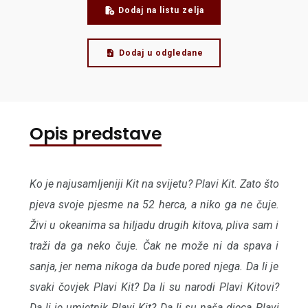
Dodaj na listu zelja
Dodaj u odgledane
Opis predstave
Ko je najusamljeniji Kit na svijetu? Plavi Kit. Zato što
pjeva svoje pjesme na 52 herca, a niko ga ne čuje.
Živi u okeanima sa hiljadu drugih kitova, pliva sam i
traži da ga neko čuje. Čak ne može ni da spava i
sanja, jer nema nikoga da bude pored njega. Da li je
svaki čovjek Plavi Kit? Da li su narodi Plavi Kitovi?
Da li je umjetnik Plavi Kit? Da li su naša djeca Plavi