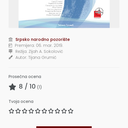
Srpsko narodno pozorište
Premijera:
06. mar. 2019.
Režija:
Zijah A. Sokolović
Autor:
Tijana Grumić
Prosečna ocena
8
/ 10
(
1
)
Tvoja ocena