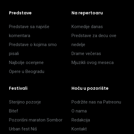
Predstave
Na repertoaru
Predstave sa najviše
Komedije danas
komentara
Predstave za decu ove
Predstave o kojima smo
nedelje
pisali
Drame večeras
Najbolje ocenjene
Mjuzikli ovog meseca
Opere u Beogradu
Festivali
Hoću u pozorište
Sterijino pozorje
Podržite nas na Patreonu
Bitef
O nama
Pozorišni maraton Sombor
Redakcija
Urban fest Niš
Kontakt