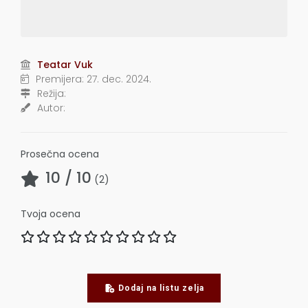
Teatar Vuk
Premijera:
27. dec. 2024.
Režija:
Autor:
Prosečna ocena
10
/ 10
(
2
)
Tvoja ocena
Dodaj na listu zelja