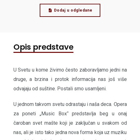
Dodaj u odgledane
Opis predstave
U Svetu u kome živimo često zaboravljamo jedni na
druge, a brzina i protok informacija nas još više
odvajaju od suštine. Postali smo usamljeni.
U jednom takvom svetu odrastaju i naša deca. Opera
za poneti „Music Boxˮ predstavlja beg u onaj
čaroban svet mašte koji je zaključan u svakom od
nas, ali je isto tako jedna nova forma koja uz muziku