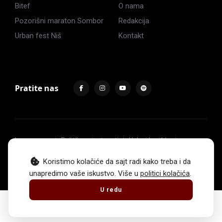
Bitef
O nama
Pozorišni maraton Sombor
Redakcija
Urban fest Niš
Kontakt
Pratite nas
Impressum
Politika privatnosti
Uslovi korišćenja
© 2017 -
2026
. Sva prava zadržava Hoću u pozorište.
Koristimo kolačiće da sajt radi kako treba i da
unapredimo vaše iskustvo. Više u
politici kolačića
.
U redu