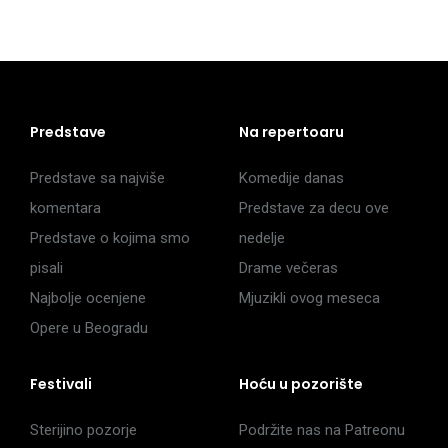
Predstave
Na repertoaru
Predstave sa najviše
Komedije danas
komentara
Predstave za decu ove
Predstave o kojima smo
nedelje
pisali
Drame večeras
Najbolje ocenjene
Mjuzikli ovog meseca
Opere u Beogradu
Festivali
Hoću u pozorište
Sterijino pozorje
Podržite nas na Patreonu