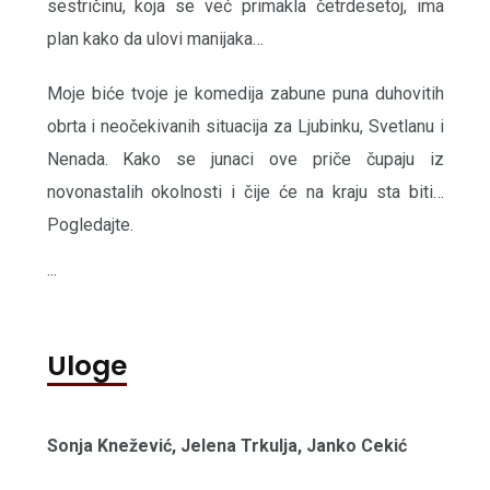
sestričinu, koja se već primakla četrdesetoj, ima
plan kako da ulovi manijaka…
Moje biće tvoje je komedija zabune puna duhovitih
obrta i neočekivanih situacija za Ljubinku, Svetlanu i
Nenada. Kako se junaci ove priče čupaju iz
novonastalih okolnosti i čije će na kraju sta biti…
Pogledajte.
...
Uloge
Sonja Knežević, Jelena Trkulja, Janko Cekić