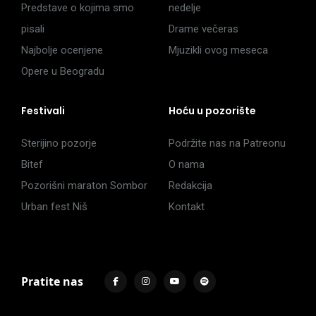
Predstave o kojima smo
nedelje
pisali
Drame večeras
Najbolje ocenjene
Mjuzikli ovog meseca
Opere u Beogradu
Festivali
Hoću u pozorište
Sterijino pozorje
Podržite nas na Patreonu
Bitef
O nama
Pozorišni maraton Sombor
Redakcija
Urban fest Niš
Kontakt
Pratite nas