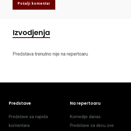
Pošalji komentar
Izvodjenja
Predstava trenutno nije na repertoaru.
Predstave
Na repertoaru
Predstave sa najviše
Komedije danas
komentara
Predstave za decu ove