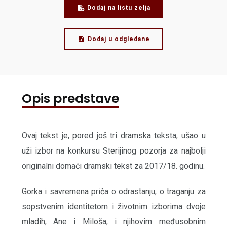
Dodaj na listu zelja
Dodaj u odgledane
Opis predstave
Ovaj tekst je, pored još tri dramska teksta, ušao u
uži izbor na konkursu Sterijinog pozorja za najbolji
originalni domaći dramski tekst za 2017/18. godinu.
Gorka i savremena priča o odrastanju, o traganju za
sopstvenim identitetom i životnim izborima dvoje
mladih, Ane i Miloša, i njihovim međusobnim