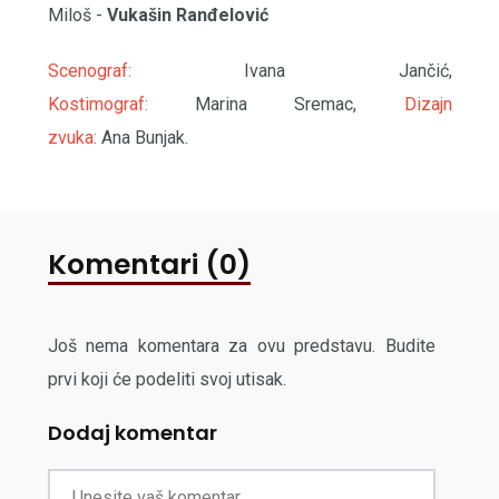
Miloš -
Vukašin
Ranđelović
Scenograf:
Ivana Jančić,
Kostimograf:
Marina Sremac,
Dizajn
zvuka:
Ana Bunjak.
Komentari (0)
Još nema komentara za ovu predstavu. Budite
prvi koji će podeliti svoj utisak.
Dodaj komentar