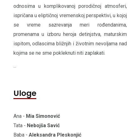
odnosima u komplikovanoj porodičnoj atmosferi,
ispričana u eliptičnoj vremenskoj perspektivi, u kojoj
se vreme sazrevanja meri rođendanima,
promenama u izboru heroja detinjstva, maturskim
ispitom, odlascima bližnjih i životnim nevoljama nad
kojima se ne sme pokleknuti niti zaplakati.
...
Uloge
Ana -
Mia
Simonović
Tata -
Nebojša
Savić
Baba -
Aleksandra
Pleskonjić