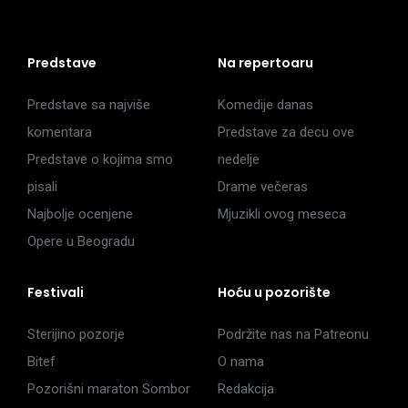
Predstave
Na repertoaru
Predstave sa najviše
Komedije danas
komentara
Predstave za decu ove
Predstave o kojima smo
nedelje
pisali
Drame večeras
Najbolje ocenjene
Mjuzikli ovog meseca
Opere u Beogradu
Festivali
Hoću u pozorište
Sterijino pozorje
Podržite nas na Patreonu
Bitef
O nama
Pozorišni maraton Sombor
Redakcija