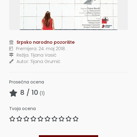
Srpsko narodno pozorište
Premijera:
24. maj 2018.
Režija:
Tijana Vasić
Autor:
Tijana Grumić
Prosečna ocena
8
/ 10
(
1
)
Tvoja ocena