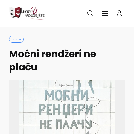
drama
Moćni rendžeri ne
plaču