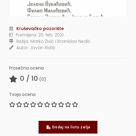
Kruševačko pozorište
Premijera:
20. feb. 2021.
Režija:
Marko Živić i Branislav Nedić
Autor:
Jovan Ristić
Prosečna ocena
0
/ 10
(
0
)
Tvoja ocena
Dodaj na listu zelja