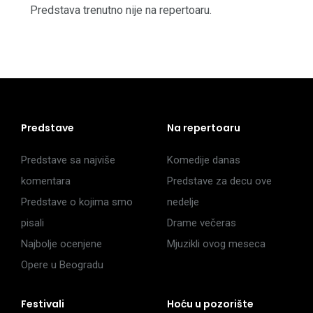
Predstava trenutno nije na repertoaru.
Predstave
Na repertoaru
Predstave sa najviše
Komedije danas
komentara
Predstave za decu ove
Predstave o kojima smo
nedelje
pisali
Drame večeras
Najbolje ocenjene
Mjuzikli ovog meseca
Opere u Beogradu
Festivali
Hoću u pozorište