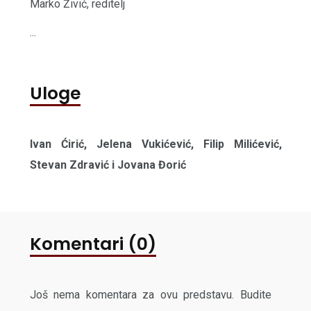
Marko Živić, reditelj
...
Uloge
Ivan Ćirić, Jelena Vukićević, Filip Milićević,
Stevan Zdravić i Jovana Đorić
Komentari (0)
Još nema komentara za ovu predstavu. Budite