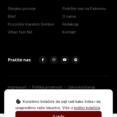
Sterijino pozorje
Podržite nas na Patreonu
Bitef
O nama
Pozorišni maraton Sombor
Redakcija
Urban fest Niš
Kontakt
Pratite nas
Impressum
Politika privatnosti
Uslovi korišćenja
© 2017 -
2026
. Sva prava zadržava Hoću u pozorište.
Koristimo kolačiće da sajt radi kako treba i da
unapredimo vaše iskustvo. Više u
politici kolačića
.
U redu